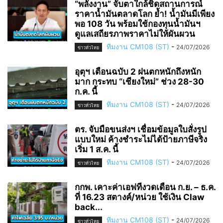
“พลังงาน” จับตาใกล้ชิดสถานการณ์
ราคาน้ำมันตลาดโลก ย้ำ! น้ำมันมีเพียง
พอ 108 วัน พร้อมใช้กองทุนน้ำมันฯ
ดูแลเสถียรภาพราคาไม่ให้ผันผวน
ทีมงาน CM108 (ST)
-
24/07/2026
ข่าวทั่วไทย
อุตุฯ เตือนฉบับ 2 ฝนตกหนักถึงหนัก
มาก กระทบ “เชียงใหม่” ช่วง 28-30
ก.ค. นี้
ทีมงาน CM108 (ST)
-
24/07/2026
ข่าวทั่วไทย
ตร. จับมือขนส่งฯ เชื่อมข้อมูลใบสั่งรูป
แบบใหม่ ค้างชำระไม่ได้ป้ายภาษีจริง
เริ่ม 1 ส.ค. นี้
ทีมงาน CM108 (ST)
-
24/07/2026
ข่าวทั่วไทย
กกพ. เคาะค่าเอฟทีงวดเดือน ก.ย. – ธ.ค.
ที่ 16.23 สตางค์/หน่วย ใช้เงิน Claw
back...
ทีมงาน CM108 (ST)
-
24/07/2026
ข่าวทั่วไทย