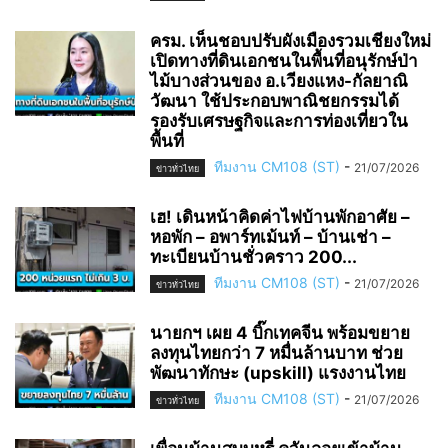
ครม. เห็นชอบปรับผังเมืองรวมเชียงใหม่
เปิดทางที่ดินเอกชนในพื้นที่อนุรักษ์ป่า
ไม้บางส่วนของ อ.เวียงแหง-กัลยาณิ
วัฒนา ใช้ประกอบพาณิชยกรรมได้
รองรับเศรษฐกิจและการท่องเที่ยวใน
พื้นที่
ทีมงาน CM108 (ST)
-
21/07/2026
ข่าวทั่วไทย
เฮ! เดินหน้าคิดค่าไฟบ้านพักอาศัย –
หอพัก – อพาร์ทเม้นท์ – บ้านเช่า –
ทะเบียนบ้านชั่วคราว 200...
ทีมงาน CM108 (ST)
-
21/07/2026
ข่าวทั่วไทย
นายกฯ เผย 4 บิ๊กเทคจีน พร้อมขยาย
ลงทุนไทยกว่า 7 หมื่นล้านบาท ช่วย
พัฒนาทักษะ (upskill) แรงงานไทย
ทีมงาน CM108 (ST)
-
21/07/2026
ข่าวทั่วไทย