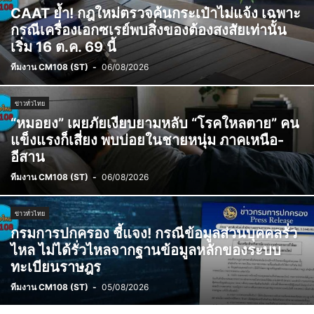
CAAT ย้ำ! กฎใหม่ตรวจค้นกระเป๋าไม่แจ้ง เฉพาะ
กรณีเครื่องเอกซเรย์พบสิ่งของต้องสงสัยเท่านั้น
เริ่ม 16 ต.ค. 69 นี้
ทีมงาน CM108 (ST)
-
06/08/2026
ข่าวทั่วไทย
“หมอยง” เผยภัยเงียบยามหลับ “โรคใหลตาย” คน
แข็งแรงก็เสี่ยง พบบ่อยในชายหนุ่ม ภาคเหนือ-
อีสาน
ทีมงาน CM108 (ST)
-
06/08/2026
ข่าวทั่วไทย
กรมการปกครอง ชี้แจง! กรณีข้อมูลส่วนบุคคลรั่ว
ไหล ไม่ได้รั่วไหลจากฐานข้อมูลหลักของระบบ
ทะเบียนราษฎร
ทีมงาน CM108 (ST)
-
05/08/2026