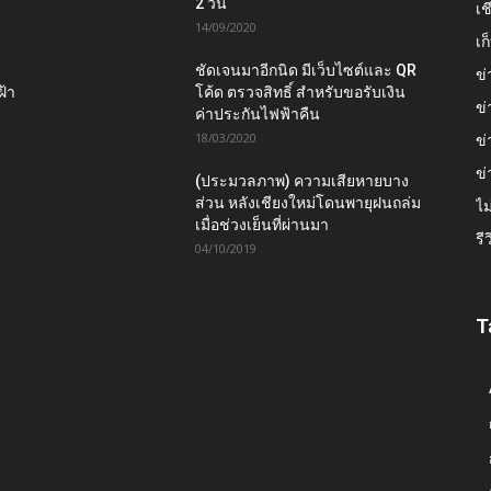
2 วัน
เช
14/09/2020
เ
ชัดเจนมาอีกนิด มีเว็บไซต์และ QR
ข่
ฝ้า
โค้ด ตรวจสิทธิ์ สำหรับขอรับเงิน
ข่
ค่าประกันไฟฟ้าคืน
18/03/2020
ข่
ข่
(ประมวลภาพ) ความเสียหายบาง
ส่วน หลังเชียงใหม่โดนพายุฝนถล่ม
ไม
เมื่อช่วงเย็นที่ผ่านมา
รี
04/10/2019
T