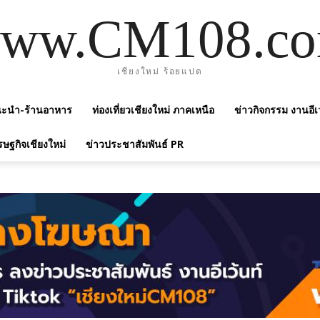
ww.CM108.c
เชียงใหม่ ร้อยแปด
แนะนำ-ร้านอาหาร
ท่องเที่ยวเชียงใหม่ ภาคเหนือ
ข่าวกิจกรรม งานอีเ
รษฐกิจเชียงใหม่
ข่าวประชาสัมพันธ์ PR