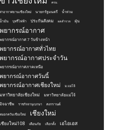
ข่าวเชียงใหม่
ครม.
นายกรัฐมนตรี
น้ำท่วม
ท่าอากาศยานเชียงใหม่
ประกันสังคม
ฝุ่น
น้ำมัน
บุหรี่ไฟฟ้า
ผลสำรวจ
พยากรณ์อากาศ
พยากรณ์อากาศ 7 วันข้างหน้า
พยากรณ์อากาศทั่วไทย
พยากรณ์อากาศประจำวัน
พยากรณ์อากาศภาคเหนือ
พยากรณ์อากาศวันนี้
พยากรณ์อากาศเชียงใหม่
ม.แม่โจ้
มหาวิทยาลัยเชียงใหม่
มหาวิทยาลัยแม่โจ้
มิจฉาชีพ
สงกรานต์
ราชกิจจานุเบกษา
เชียงใหม่
หมอกควันเชียงใหม่
เอไอเอส
เชียงใหม่108
เตือนภัย
เลือกตั้ง