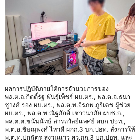
ผลการปฏิบัติภายใต้การอำนวยการของ
พล.ต.อ.กิตติ์รัฐ พันธุ์เพ็ชร์ ผบ.ตร., พล.ต.อ.ธนา
ชูวงศ์ รอง ผบ.ตร., พล.ต.ท.จิรภพ ภูริเดช ผู้ช่วย
ผบ.ตร., พล.ต.ท.ณัฐศักดิ์ เชาวนาศัย ผบช.ก.,
พล.ต.ต.ชนันนัทธ์ สารถวัลย์แพศย์ ผบก.ปอท.,
พ.ต.อ.ชิษณุพงศ์ ไหวดี ผกก.3 บก.ปอท. สั่งการให้
พ.ต.ท.ปกฉัตร สงวนแวว สว.กก.3 บก.ปอท. และ