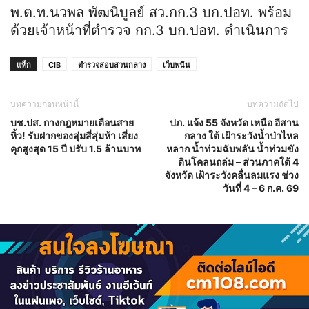
พ.ต.ท.นวพล พัฒนิบูลย์ สว.กก.3 บก.ปอท. พร้อม
ด้วยเจ้าหน้าที่ตำรวจ กก.3 บก.ปอท. ดำเนินการ
แท็ก
CIB
ตำรวจสอบสวนกลาง
เว็บพนัน
บทความก่อนหน้านี้
บทความถัดไป
บช.ปส. กางกฎหมายเตือนสาย
ปภ. แจ้ง 55 จังหวัด เหนือ อีสาน
หิ้ว! รับฝากของสุ่มสี่สุ่มห้า เสี่ยง
กลาง ใต้ เฝ้าระวังน้ำป่าไหล
คุกสูงสุด 15 ปี ปรับ 1.5 ล้านบาท
หลาก น้ำท่วมฉับพลัน น้ำท่วมขัง
ดินโคลนถล่ม – ส่วนภาคใต้ 4
จังหวัด เฝ้าระวังคลื่นลมแรง ช่วง
วันที่ 4 – 6 ก.ค. 69