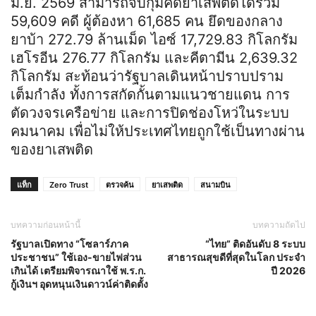
มิ.ย. 2569 สามารถจับกุมคดียาเสพติดได้รวม
59,609 คดี ผู้ต้องหา 61,685 คน ยึดของกลาง
ยาบ้า 272.79 ล้านเม็ด ไอซ์ 17,729.83 กิโลกรัม
เฮโรอีน 276.77 กิโลกรัม และคีตามีน 2,639.32
กิโลกรัม สะท้อนว่ารัฐบาลเดินหน้าปราบปราม
เต็มกำลัง ทั้งการสกัดกั้นตามแนวชายแดน การ
ตัดวงจรเครือข่าย และการปิดช่องโหว่ในระบบ
คมนาคม เพื่อไม่ให้ประเทศไทยถูกใช้เป็นทางผ่าน
ของยาเสพติด
แท็ก
Zero Trust
ตรวจค้น
ยาเสพติด
สนามบิน
บทความก่อนหน้านี้
บทความถัดไป
รัฐบาลเปิดทาง “โซลาร์ภาค
“ไทย” ติดอันดับ 8 ระบบ
ประชาชน” ใช้เอง-ขายไฟส่วน
สาธารณสุขดีที่สุดในโลก ประจำ
เกินได้ เตรียมพิจารณาใช้ พ.ร.ก.
ปี 2026
กู้เงินฯ อุดหนุนเงินดาวน์ค่าติดตั้ง