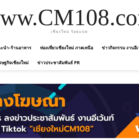
ww.CM108.c
เชียงใหม่ ร้อยแปด
แนะนำ-ร้านอาหาร
ท่องเที่ยวเชียงใหม่ ภาคเหนือ
ข่าวกิจกรรม งานอีเ
รษฐกิจเชียงใหม่
ข่าวประชาสัมพันธ์ PR