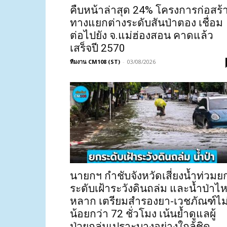
คืบหน้าล่าสุด 24% โครงการก่อสร้
ทางแยกต่างระดับสันป่าตอง เชื่อม
ต่อไปยัง จ.แม่ฮ่องสอน คาดแล้ว
เสร็จปี 2570
ทีมงาน CM108 (ST)
-
03/08/2026
นายกฯ กำชับจังหวัดเสี่ยงน้ำท่วมย
ระดับเฝ้าระวังดินถล่ม และน้ำป่าไ
หลาก เตรียมสำรองยา-เวชภัณฑ์ไม
น้อยกว่า 72 ชั่วโมง เน้นย้ำดูแลผู้
ป่วยกลุ่มเปราะบางอย่างใกล้ชิด