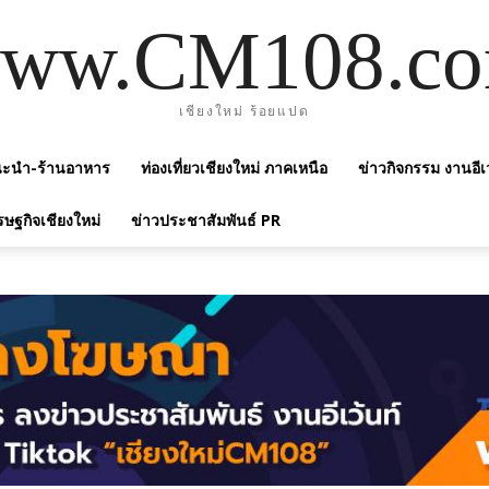
ww.CM108.c
เชียงใหม่ ร้อยแปด
แนะนำ-ร้านอาหาร
ท่องเที่ยวเชียงใหม่ ภาคเหนือ
ข่าวกิจกรรม งานอีเ
รษฐกิจเชียงใหม่
ข่าวประชาสัมพันธ์ PR