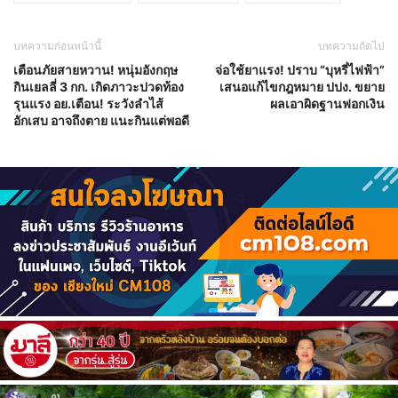
บทความก่อนหน้านี้
บทความถัดไป
เตือนภัยสายหวาน! หนุ่มอังกฤษ
จ่อใช้ยาแรง! ปราบ “บุหรี่ไฟฟ้า”
กินเยลลี่ 3 กก. เกิดภาวะปวดท้อง
เสนอแก้ไขกฎหมาย ปปง. ขยาย
รุนแรง อย.เตือน! ระวังลำไส้
ผลเอาผิดฐานฟอกเงิน
อักเสบ อาจถึงตาย แนะกินแต่พอดี