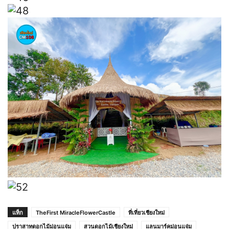
แท็ก
TheFirst MiracleFlowerCastle
ที่เที่ยวเชียงใหม่
ปราสาทดอกไม้ม่อนแจ่ม
สวนดอกไม้เชียงใหม่
แลนมาร์คม่อนแจ่ม