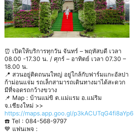
⏰ เปิดให้บริการทุกวัน จันทร์ – พฤหัสบดี เวลา
08.00 -17.30 น. / ศุกร์ – อาทิตย์ เวลา 07.30 –
18.00 น.
📍 สวนอยู่ติดถนนใหญ่ อยู่ใกล้กับฟาร์มแกะอัลปา
ก้าม่อนแจ่ม รถเล็กสามารถเดินทางมาได้สะดวก
มีที่จอดรถกว้างขวาง
📌 Map : บ้านแม่ขิ ต.แม่แรม อ.แม่ริม
จ.เชียงใหม่ >>
https://maps.app.goo.gl/p3kACUTqG4fi8aYp6
☎️ Tel : 084-568-9797
💙 แฟนเพจ :