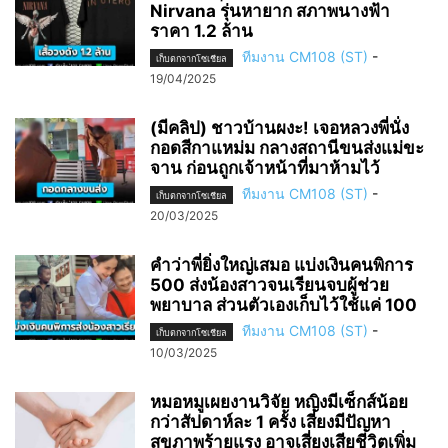
Nirvana รุ่นหายาก สภาพนางฟ้า
ราคา 1.2 ล้าน
ทีมงาน CM108 (ST)
-
เก็บตกจากโซเชียล
19/04/2025
(มีคลิป) ชาวบ้านผงะ! เจอหลวงพี่นั่ง
กอดสีกาแหม่ม กลางสถานีขนส่งแม่ขะ
จาน ก่อนถูกเจ้าหน้าที่มาห้ามไว้
ทีมงาน CM108 (ST)
-
เก็บตกจากโซเชียล
20/03/2025
คำว่าพี่ยิ่งใหญ่เสมอ แบ่งเงินคนพิการ
500 ส่งน้องสาวจนเรียนจบผู้ช่วย
พยาบาล ส่วนตัวเองเก็บไว้ใช้แค่ 100
ทีมงาน CM108 (ST)
-
เก็บตกจากโซเชียล
10/03/2025
หมอหมูเผยงานวิจัย หญิงมีเซ็กส์น้อย
กว่าสัปดาห์ละ 1 ครั้ง เสี่ยงมีปัญหา
สุขภาพร้ายแรง อาจเสี่ยงเสียชีวิตเพิ่ม