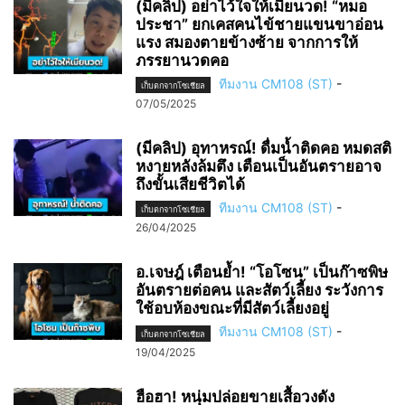
(มีคลิป) อย่าไว้ใจให้เมียนวด! “หมอ
ประชา” ยกเคสคนไข้ชายแขนขาอ่อน
แรง สมองตายข้างซ้าย จากการให้
ภรรยานวดคอ
ทีมงาน CM108 (ST)
-
เก็บตกจากโซเชียล
07/05/2025
(มีคลิป) อุทาหรณ์! ดื่มน้ำติดคอ หมดสติ
หงายหลังล้มตึง เตือนเป็นอันตรายอาจ
ถึงขั้นเสียชีวิตได้
ทีมงาน CM108 (ST)
-
เก็บตกจากโซเชียล
26/04/2025
อ.เจษฎ์ เตือนย้ำ! “โอโซน” เป็นก๊าซพิษ
อันตรายต่อคน และสัตว์เลี้ยง ระวังการ
ใช้อบห้องขณะที่มีสัตว์เลี้ยงอยู่
ทีมงาน CM108 (ST)
-
เก็บตกจากโซเชียล
19/04/2025
ฮือฮา! หนุ่มปล่อยขายเสื้อวงดัง