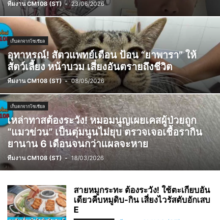
ทีมงาน CM108 (ST)
-
23/06/2026
เก็บตกจากโซเชียล
อุทาหรณ์! สัตวแพทย์เตือน ป้อน “ยาพารา” ให้
สัตว์เลี้ยง หน้าบวม เสี่ยงอันตรายถึงชีวิต
ทีมงาน CM108 (ST)
-
08/05/2026
เก็บตกจากโซเชียล
เหล่าทาสต้องระวัง! หมอมนูญเผยเคสผู้ป่วยถูก
“แมวข่วน” เป็นตุ่มนูนไม่ยุบ ตรวจเจอเชื้อรากิน
ยานาน 6 เดือนจนกว่าแผลจะหาย
ทีมงาน CM108 (ST)
-
18/03/2026
สายหมูกระทะ ต้องระวัง! ใช้ตะเกียบอัน
เดียวคีบหมูดิบ-กิน เสี่ยงไวรัสตับอักเสบ
E