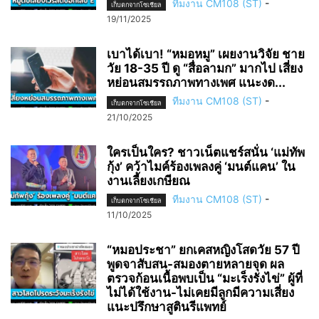
ทีมงาน CM108 (ST)
-
เก็บตกจากโซเชียล
19/11/2025
เบาได้เบา! “หมอหมู” เผยงานวิจัย ชาย
วัย 18-35 ปี ดู “สื่อลามก” มากไป เสี่ยง
หย่อนสมรรถภาพทางเพศ แนะงด...
ทีมงาน CM108 (ST)
-
เก็บตกจากโซเชียล
21/10/2025
ใครเป็นใคร? ชาวเน็ตแชร์สนั่น ‘แม่ทัพ
กุ้ง’ คว้าไมค์ร้องเพลงคู่ ‘มนต์แคน’ ใน
งานเลี้ยงเกษียณ
ทีมงาน CM108 (ST)
-
เก็บตกจากโซเชียล
11/10/2025
“หมอประชา” ยกเคสหญิงโสดวัย 57 ปี
พูดจาสับสน-สมองตายหลายจุด ผล
ตรวจก้อนเนื้อพบเป็น “มะเร็งรังไข่” ผู้ที่
ไม่ได้ใช้งาน-ไม่เคยมีลูกมีความเสี่ยง
แนะปรึกษาสูตินรีแพทย์