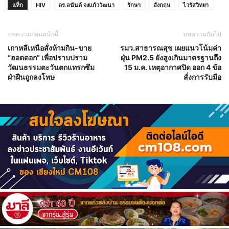
แท็ก
HIV
ดร.อนันต์ จงแก้ววัฒนา
รักษา
อังกฤษ
ไวรัสวิทยา
บทความก่อนหน้านี้
บทความถัดไป
เกาหลีเหนือสั่งห้ามกิน-ขาย
รมว.สาธารณสุข เผยแนวโน้มค่า
“ฮอตดอก” เพื่อปราบปราม
ฝุ่น PM2.5 ยังสูงเกินมาตรฐานถึง
วัฒนธรรมตะวันตกแทรกซึม
15 ม.ค. เหตุอากาศปิด ออก 4 ข้อ
ฝ่าฝืนถูกลงโทษ
สั่งการรับมือ