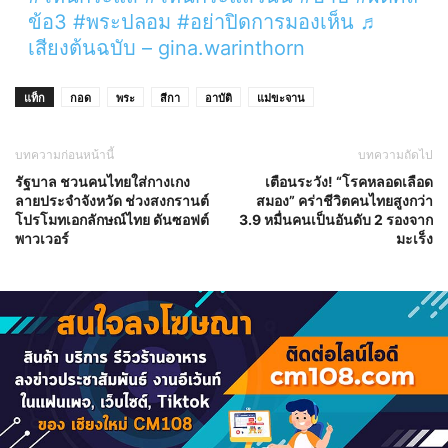
ข้อ3
#พระปลอม
#อย่าปิดการมองเห็น
♬
เสียงต้นฉบับ – gina.warinthorn
แท็ก
กอด
พระ
สีกา
อาบัติ
แม่ขะจาน
บทความก่อนหน้านี้
บทความถัดไป
รัฐบาล ชวนคนไทยใส่กางเกง
เตือนระวัง! “โรคหลอดเลือด
ลายประจำจังหวัด ช่วงสงกรานต์
สมอง” คร่าชีวิตคนไทยสูงกว่า
โปรโมทเอกลักษณ์ไทย ดันซอฟต์
3.9 หมื่นคนเป็นอันดับ 2 รองจาก
พาวเวอร์
มะเร็ง