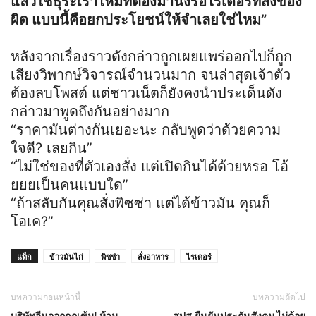
แล้วใช่ธุระเราไหมที่ต้องมานั่งรอไรเดอร์ที่ส่งของ
ผิด แบบนี้คือยกประโยชน์ให้จำเลยใช่ไหม”
หลังจากเรื่องราวดังกล่าวถูกเผยแพร่ออกไปก็ถูก
เสียงวิพากษ์วิจารณ์จำนวนมาก จนล่าสุดเจ้าตัว
ต้องลบโพสต์ แต่ชาวเน็ตก็ยังคงนำประเด็นดัง
กล่าวมาพูดถึงกันอย่างมาก
“ราคามันต่างกันเยอะนะ กลับพูดว่าด้วยความ
ใจดี? เลยกิน”
“ไม่ใช่ของที่ตัวเองสั่ง แต่เปิดกินได้ด้วยหรอ โอ้
ยยยเป็นคนแบบใด”
“ถ้าสลับกันคุณสั่งพิซซ่า แต่ได้ข้าวมัน คุณก็
โอเค?”
แท็ก
ข้าวมันไก่
พิซซ่า
สั่งอาหาร
ไรเดอร์
บทความก่อนหน้านี้
บทความถัดไป
บริษัทจีนออกกฎเข้ม! ห้าม
สปส.ยืนยันประกันสังคม ไม่ด้อย