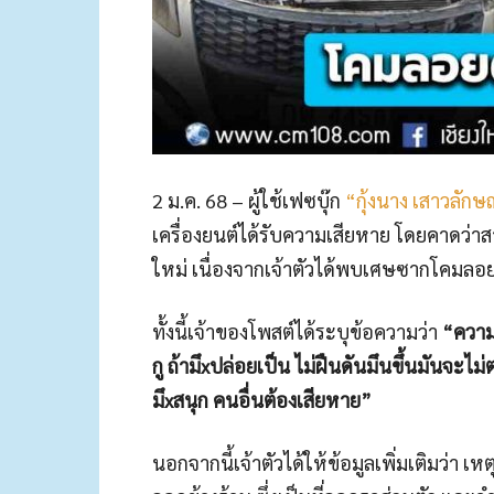
2 ม.ค. 68 – ผู้ใช้เฟซบุ๊ก
“กุ้งนาง เสาวลักษ
เครื่องยนต์ได้รับความเสียหาย โดยคาดว่าส
ใหม่ เนื่องจากเจ้าตัวได้พบเศษซากโคมลอยใ
ทั้งนี้เจ้าของโพสต์ได้ระบุข้อความว่า
“ความ
กู ถ้ามึxปล่อยเป็น ไม่ฝืนดันมึนขึ้นมันจะไม
มึxสนุก คนอื่นต้องเสียหาย”
นอกจากนี้เจ้าตัวได้ให้ข้อมูลเพิ่มเติมว่า เหต