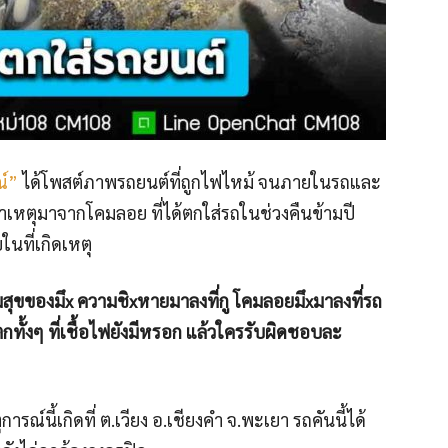
ณ์”
ได้โพสต์ภาพรถยนต์ที่ถูกไฟไหม้ จนภายในรถและ
าเหตุมาจากโคมลอย ที่ได้ตกใส่รถในช่วงคืนข้ามปี
นที่เกิดเหตุ
สุขของมึx ความชิxหายมาลงที่กู โคมลอยมึxมาลงที่รถ
่ตกทั้งๆ ที่เชื้อไฟยังมีหรอก แล้วใครรับผิดชอบละ
ุการณ์นี้เกิดที่ ต.เวียง อ.เชียงคำ จ.พะเยา รถคันนี้ได้