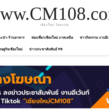
ww.CM108.c
เชียงใหม่ ร้อยแปด
แนะนำ-ร้านอาหาร
ท่องเที่ยวเชียงใหม่ ภาคเหนือ
ข่าวกิจกรรม งานอีเ
รษฐกิจเชียงใหม่
ข่าวประชาสัมพันธ์ PR