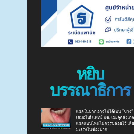
หยิบ
บรรณาธิการ
แผลในปาก อาจไม่ได้เป็น “ขาง”
เสมอไป! แพทย์ มช. เผยจุดสังเกต
แผลแบบไหนไม่ควรปล่อยไว้ เสี่
มะเร็งในช่องปาก