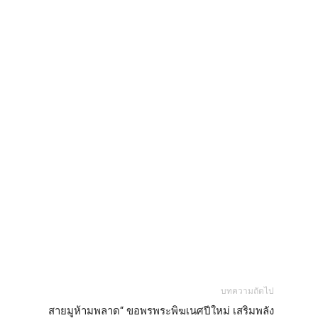
บทความถัดไป
สายมูห้ามพลาด“ ขอพรพระพิฆเนศปีใหม่ เสริมพลัง