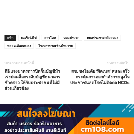
แท็ก
มะเร็งรังไข่
สาวโสด
หมอประชา
หมอประชาผ่าตัดสมอง
หลอดเลือดสมอง
โรงพยาบาลเชียงใหม่ราม
บทความก่อนหน้านี้
บทความถัดไป
ดีอี แจงมาตรการปิดกั้นบัญชีม้า
สช. ชงไอเดีย ‘ฟิตเนส’ คนละครึ่ง
เร่งปลดล็อกระงับบัญชีธนาคาร
กระตุ้นการออกกำลังกาย จูงใจ
ชั่วคราว ให้กับประชาชนที่ไม่มี
ประชาชนลดโรคไม่ติดต่อ NCDs
ส่วนเกี่ยวข้อง