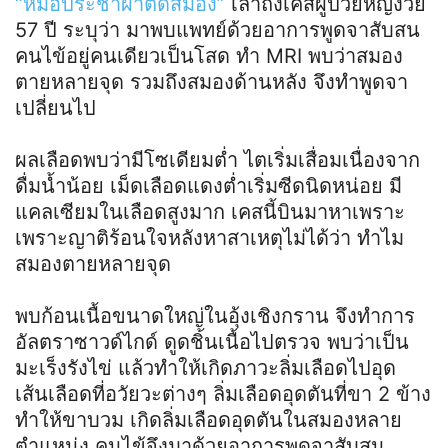
“หมอประชาผ่าตัดสมอง”
เล่าถึงเคสผู้ป่วยหญิงวัย
57 ปี ระบุว่า มาพบแพทย์ด้วยอาการพูดจาสับสน
คนไข้อยู่คนเดียวเป็นโสด ทำ MRI พบว่าสมอง
ตายหลายจุด รวมถึงสมองด้านหลัง จึงทำพูดจา
เปลี่ยนไป
ผลเลือดพบว่ามีโซเดียมต่ำ ไตเริ่มเสื่อมเนื่องจาก
ดื่มน้ำน้อย เม็ดเลือดแดงต่ำเริ่มซีดนิดหน่อย มี
แคลเซียมในเลือดสูงมาก เคสนี้บินมาหาเพราะ
เพราะญาติร้อนใจหลังหาสาเหตุไม่ได้ว่า ทำไม
สมองตายหลายจุด
พบก้อนเนื้อขนาดใหญ่ในอุ้งเชิงกราน จึงทำการ
อัลตราซาวด์ไกด์ ดูดชิ้นเนื้อไปตรวจ พบว่าเป็น
มะเร็งรังไข่ แล้วทำให้เกิดภาวะลิ่มเลือดไปอุด
เส้นเลือดที่อวัยวะต่างๆ ลิ่มเลือดอุดตันที่ขา 2 ข้าง
ทำให้ขาบวม เกิดลิ่มเลือดอุดตันในสมองหลาย
ตำแหน่ง คนไข้จึงมาด้วยอาการพูดจาสับสน