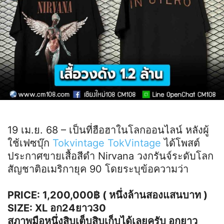
19 เม.ย. 68 – เป็นที่ฮือฮาในโลกออนไลน์ หลังผู้
ใช้เฟซบุ๊ก
Tokvintage TokVintage
ได้โพสต์
ประกาศขายเสื้อสีดำ Nirvana วงกรันจ์ระดับโลก
สัญชาติอเมริกายุค 90 โดยระบุข้อความว่า
PRICE: 1,200,000฿ ( หนึ่งล้านสองแสนบาท )
SIZE: XL อก24ยาว30
สภาพมือหนึ่งสิบเต็บสิบเก็บได้เลยครับ อกยาว