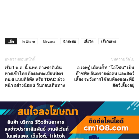
แท็ก
In Utero
Nirvana
นักสะสม
เสื้อยืด
เสื้อวินเทจ
บทความก่อนหน้านี้
บทความถัดไป
เริ่ม 1 พ.ค. นี้ นทท.ต่างชาติเดิน
อ.เจษฎ์ เตือนย้ำ! “โอโซน” เป็น
ทางเข้าไทย ต้องลงทะเบียนบัตร
ก๊าซพิษ อันตรายต่อคน และสัตว์
ตม.6 แบบดิจิทัล หรือ TDAC ล่วง
เลี้ยง ระวังการใช้อบห้องขณะที่มี
หน้า อย่างน้อย 3 วันก่อนเดินทาง
สัตว์เลี้ยงอยู่