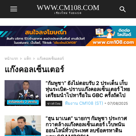
WWW.CM108.COM
เชียงใหม่ ร้อยแปด
หน้าแรก
แท็ก
แก๊งคอลเซ็นเตอร์
แก๊งคอลเซ็นเตอร์
“กัมพูชา” ยังไม่ตอบรับ 2 ประเด็น เก็บ
ทุ่นระเบิด-ปราบแก๊งคอลเซ็นเตอร์ ไทย
เตรียมนำไปหารือใน GBC ครั้งถัดไป
ทีมงาน CM108 (ST)
-
07/08/2025
ข่าวทั่วไทย
“ฮุน มาเนต” นายกฯ กัมพูชา ประกาศ
กวาดล้างแก๊งคอลเซ็นเตอร์ เว็บพนัน
ออนไลน์ทั่วประเทศ ลบข้อครหาดิน