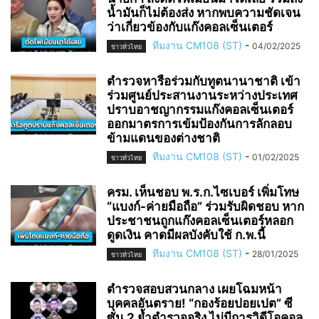
น้ำมันก็ไม่ต้องส่ง หากพบความชัดเจน
ว่าเกี่ยวข้องกับแก๊งคอลเซ็นเตอร์
ทีมงาน CM108 (ST)
-
04/02/2025
ข่าวทั่วไทย
ตำรวจหารือร่วมกับทูตนานาชาติ เข้า
ร่วมศูนย์ประสานงานระหว่างประเทศ
ปราบอาชญากรรมแก๊งคอลเซ็นเตอร์
ออกมาตรการเข้มป้องกันการลักลอบ
ข้ามแดนของต่างชาติ
ทีมงาน CM108 (ST)
-
01/02/2025
ข่าวทั่วไทย
ครม. เห็นชอบ พ.ร.ก.ไซเบอร์ เพิ่มโทษ
“แบงก์-ค่ายมือถือ” ร่วมรับผิดชอบ หาก
ประชาชนถูกแก๊งคอลเซ็นเตอร์หลอก
ดูดเงิน คาดมีผลบังคับใช้ ก.พ.นี้
ทีมงาน CM108 (ST)
-
28/01/2025
ข่าวทั่วไทย
ตำรวจสอบสวนกลาง เผยโฉมหน้า
บุคคลอันตราย! “กองร้อยปอยเปต” ซี
ซั่น 2 ย้ำตำรวจจริง ไม่มีการวิดีโอคอล