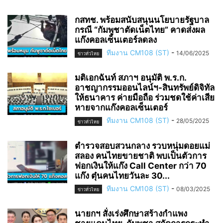
กสทช. พร้อมสนับสนุนนโยบายรัฐบาล
กรณี “กัมพูชาตัดเน็ตไทย” คาดส่งผล
แก๊งคอลเซ็นเตอร์ลดลง
ทีมงาน CM108 (ST)
-
14/06/2025
ข่าวทั่วไทย
มติเอกฉันท์ สภาฯ อนุมัติ พ.ร.ก.
อาชญากรรมออนไลน์ฯ-สินทรัพย์ดิจิทัล
ให้ธนาคาร ค่ายมือถือ ร่วมชดใช้ค่าเสีย
หายจากแก๊งคอลเซ็นเตอร์
ทีมงาน CM108 (ST)
-
28/05/2025
ข่าวทั่วไทย
ตำรวจสอบสวนกลาง รวบหนุ่มดอยแม่
สลอง คนไทยขายชาติ พบเป็นตัวการ
ฟอกเงินให้แก๊ง Call Center กว่า 70
แก๊ง ตุ๋นคนไทยวันละ 30...
ทีมงาน CM108 (ST)
-
08/03/2025
ข่าวทั่วไทย
นายกฯ สั่งเร่งศึกษาสร้างกำแพง