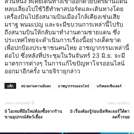
ส่วนหนึ่ง ที่เคยเดินทางเข้าออกด้วยบัตรผ่านแดน
หลบเลี่ยงไปใช้วิธีทำพาสปอร์ตและเดินทางโดย
เครื่องบินไปยังสนามบินเมืองใกล้เคียงเช่นเสีย
มราฐ พนมเปญ และจะมีขบวนการเหล่านี้ไปรับ
ถึงสนามบินให้กลับมาทำงานตามชายแดน ซึ่ง
ประเทศไทยจะดำเนินการเรื่องนี้อย่างเด็ดขาด
เพื่อปกป้องประชาชนคนไทย อาชญากรรมเหล่านี้
ต่อไป ซึ่งหลังที่ประชุมในวันจันทร์ 23 มิ.ย. จะมี
มาตรการต่างๆ ในการแก้ไขปัญหาโจรออนไลน์
ออกมาอีกครั้ง นายจิรายุกล่าว
แท็ก
หน่วยงานความมั่นคง
อาชญากรรมออนไลน์
แก๊งคอลเซ็นเตอร์
บทความก่อนหน้านี้
บทความถัดไป
5 ไอเทมที่มือใหม่ต้องซื้อจากร้าน
5 เรื่องต้องรู้ก่อนฉีดฟิลเลอร์ใต้ตา
ขายอุปกรณ์สัตว์เลี้ยง
ลดริ้วรอย