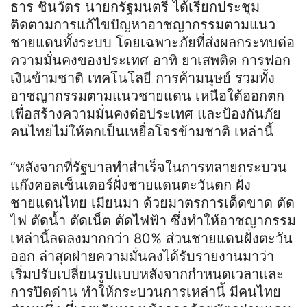
ธาร ชินวัตร นายกรัฐมนตรี ได้เรียกประชุม
ติดตามการแก้ไขปัญหาอาชญากรรมตามแนว
ชายแดนทั้งระบบ โดยเฉพาะภัยที่ส่งผลกระทบต่อ
ความมั่นคงของประเทศ อาทิ ยาเสพติด การฟอก
เงินข้ามชาติ เทคโนโลยี การค้ามนุษย์ รวมทั้ง
อาชญากรรมตามแนวชายแดน เหนือใต้ออกตก
เพื่อสร้างความมั่นคงต่อประเทศ และป้องกันภัย
คนไทยไม่ให้ตกเป็นเหยื่อโจรข้ามชาติ เหล่านี้
“หลังจากที่รัฐบาลทำสำเร็จในการทลายกระบวน
แก๊งคอลเซ็นเตอร์ฝั่งชายแดนตะวันตก ฝั่ง
ชายแดนไทย เมียนมา ด้วยมาตรการเด็ดขาด ตัด
ไฟ ตัดน้ำ ตัดเน็ต ตัดไฟฟ้า ซึ่งทำให้อาชญากรรม
เหล่านี้ลดลงมากกว่า 80% ส่วนชายแดนฝั่งตะวัน
ออก ล่าสุดฝ่ายความมั่นคงได้รับรายงานมาว่า
เริ่มปรับเปลี่ยนรูปแบบหลังจากกำหนดเวลาและ
การปิดด่าน ทำให้กระบวนการเหล่านี้ มีคนไทย