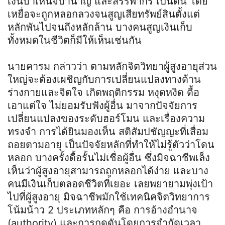
เงินบำเหน็จบำนาญ และสรรพากร เป็นต้น โดย
เหยื่อจะถูกหลอกลวงจนสูญเสียทรัพย์สินตั้งแต่
หลักพันไปจนถึงหลักล้าน บางคนสูญเงินเก็บ
ทั้งหมดในชีวิตก็มีให้เห็นเช่นกัน
นายคารม กล่าวว่า ตามหลักจิตวิทยาผู้สูงอายุส่วน
ใหญ่จะต้องเผชิญกับการเปลี่ยนแปลงทางด้าน
ร่างกายและจิตใจ เกิดพฤติกรรม หงุดหงิด ดื้อ
เอาแต่ใจ ไม่ยอมรับฟังผู้อื่น มาจากปัจจัยการ
เปลี่ยนแปลงของระดับฮอร์โมน และเรื่องความ
ทรงจำ การได้ยินมองเห็น สติสัมปชัญญะที่เสื่อม
ถอยตามอายุ เป็นปัจจัยหลักที่ทำให้ไม่รู้ตัวว่าโดน
หลอก บางครั้งดื้อรั้นไม่เชื่อผู้อื่น ซึ่งมิจฉาชีพเล็ง
เห็นว่าผู้สูงอายุสามารถถูกหลอกได้ง่าย และบาง
คนมีเงินเก็บตลอดชีวิตที่เยอะ เลยพยายามพุ่งเป้า
ไปที่ผู้สูงอายุ มิจฉาชีพมักใช้เทคนิคจิตวิทยาการ
โน้มน้าว 2 ประเภทหลักๆ คือ การอ้างอำนาจ
(authority) และการกดดันโดยการจำกัดเวลา