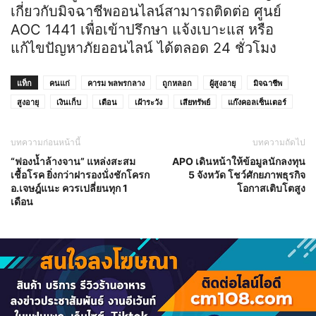
เกี่ยวกับมิจฉาชีพออนไลน์สามารถติดต่อ ศูนย์
AOC 1441 เพื่อเข้าปรึกษา แจ้งเบาะแส หรือ
แก้ไขปัญหาภัยออนไลน์ ได้ตลอด 24 ชั่วโมง
แท็ก
คนแก่
คารม พลพรกลาง
ถูกหลอก
ผู้สูงอายุ
มิจฉาชีพ
สูงอายุ
เงินเก็บ
เตือน
เฝ้าระวัง
เสียทรัพย์
แก๊งคอลเซ็นเตอร์
บทความก่อนหน้านี้
บทความถัดไป
“ฟองน้ำล้างจาน” แหล่งสะสม
APO เดินหน้าให้ข้อมูลนักลงทุน
เชื้อโรค ยิ่งกว่าฝารองนั่งชักโครก
5 จังหวัด โชว์ศักยภาพธุรกิจ
อ.เจษฎ์แนะ ควรเปลี่ยนทุก 1
โอกาสเติบโตสูง
เดือน