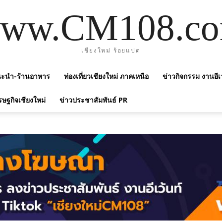
ww.CM108.c
เชียงใหม่ ร้อยแปด
แนะนำ-ร้านอาหาร
ท่องเที่ยวเชียงใหม่ ภาคเหนือ
ข่าวกิจกรรม งานอีเ
รษฐกิจเชียงใหม่
ข่าวประชาสัมพันธ์ PR