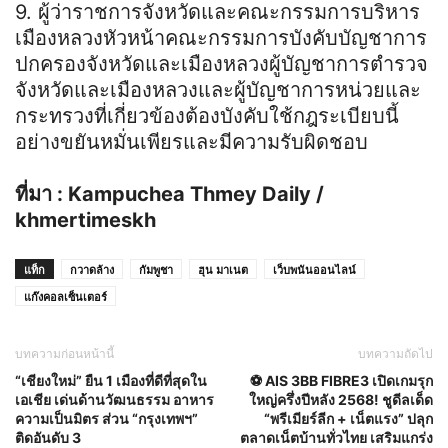
9. ผู้ว่าราชการจังหวัดและคณะกรรมการบริหาร
เมืองหลวงหัวหน้าคณะกรรมการบังคับบัญชาการ
ปกครองจังหวัดและเมืองหลวงผู้บัญชาการตํารวจ
จังหวัดและเมืองหลวงและผู้บัญชาการหน่วยและ
กระทรวงที่เกี่ยวข้องต้องบังคับใช้กฎระเบียบนี้
อย่างขยันหมั่นเพียรและมีความรับผิดชอบ
ที่มา : Kampuchea Thmey Daily /
khmertimeskh
แท็ก
กวาดล้าง
กัมพูชา
ฮุน มาเนต
เว็บพนันออนไลน์
แก๊งคอลเซ็นเตอร์
บทความก่อนหน้านี้
บทความถัดไป
“เชียงใหม่” ยืน 1 เมืองที่ดีที่สุดใน
⚽️ AIS 3BB FIBRE3 เปิดเกมรุก
เอเชีย เด่นด้านวัฒนธรรม อาหาร
ใหญ่ครึ่งปีหลัง 2568! ชูดีลเด็ด
ความเป็นมิตร ส่วน “กรุงเทพฯ”
“พรีเมียร์ลีก + เน็ตแรง” ปลุก
ติดอันดับ 3
ตลาดเน็ตบ้านทั่วไทย เสริมแกร่ง