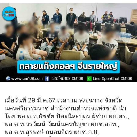
เมื่อวันที่ 29 มี.ค.67 เวลา ณ สภ.ฉวาง จังหวัด
นครศรีธรรมราช สำนักงานตำรวจแห่งชาติ นำ
โดย พล.ต.ท.ธัชชัย ปิตะนีละบุตร ผู้ช่วย ผบ.ตร.,
พล.ต.ท.วรวัฒน์ วัฒน์นครบัญชา ผบช.สอท.,
พล.ต.ท.สุรพงษ์ ถนอมจิตร ผบช.ภ.8,