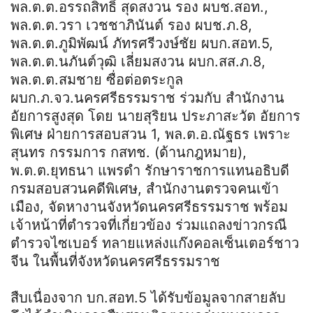
พล.ต.ต.อรรถสิทธิ์ สุดสงวน รอง ผบช.สอท.,
พล.ต.ต.วรา เวชชาภินันต์ รอง ผบช.ภ.8,
พล.ต.ต.ภูมิพัฒน์ ภัทรศรีวงษ์ชัย ผบก.สอท.5,
พล.ต.ต.นภันต์วุฒิ เลี่ยมสงวน ผบก.สส.ภ.8,
พล.ต.ต.สมชาย ซื่อต่อตระกูล
ผบก.ภ.จว.นครศรีธรรมราช ร่วมกับ สำนักงาน
อัยการสูงสุด โดย นายสุริยน ประภาสะวัต อัยการ
พิเศษ ฝ่ายการสอบสวน 1, พล.ต.อ.ณัฐธร เพราะ
สุนทร กรรมการ กสทช. (ด้านกฎหมาย),
พ.ต.ต.ยุทธนา แพรดำ รักษาราชการแทนอธิบดี
กรมสอบสวนคดีพิเศษ, สำนักงานตรวจคนเข้า
เมือง, จัดหางานจังหวัดนครศรีธรรมราช พร้อม
เจ้าหน้าที่ตำรวจที่เกี่ยวข้อง ร่วมแถลงข่าวกรณี
ตำรวจไซเบอร์ ทลายแหล่งแก๊งคอลเซ็นเตอร์ชาว
จีน ในพื้นที่จังหวัดนครศรีธรรมราช
สืบเนื่องจาก บก.สอท.5 ได้รับข้อมูลจากสายลับ