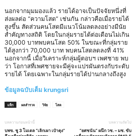
นอกจากมุมมองแล้ว รายได้อาจเป็นปัจจัยหนึ่งที่
ส่งผลต่อ “ความโสด” เช่นกัน กล่าวคือเมื่อรายได้
สูงขึ้น สัดส่วนคนโสดมีแนวโน้มลดลงอย่างมีนัย
สำคัญทางสถิติ โดยในกลุ่มรายได้ต่อเดือนไม่เกิน
30,000 บาทพบคนโสด 50% ในขณะที่กลุ่มราย
ได้สูงกว่า 70,000 บาท พบคนโสดลดลงที่ 41%
นอกจากนี้ เมื่อวิเคราะห์กลุ่มผู้ตอบฯ เพศชาย พบ
ว่า โอกาสที่เพศชายจะมีคู่จะแปรผันตรงกับระดับ
รายได้ โดยเฉพาะในกลุ่มรายได้ปานกลางถึงสูง
ข้อมูลฉบับเต็ม krungsri
แท็ก
ผลสำรวจ
วิจัย
โสด
บทความก่อนหน้านี้
บทความถัดไป
บพข. ชู 3 โมเดล “เลิกเผา เป๋าตุง”
“ยศชนัน” ผนึก วช. – มช. ขับ