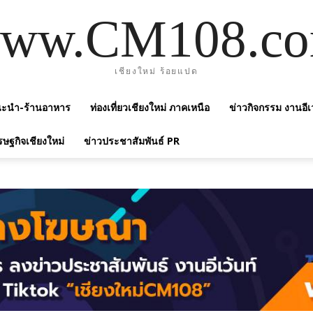
ww.CM108.c
เชียงใหม่ ร้อยแปด
แนะนำ-ร้านอาหาร
ท่องเที่ยวเชียงใหม่ ภาคเหนือ
ข่าวกิจกรรม งานอีเ
รษฐกิจเชียงใหม่
ข่าวประชาสัมพันธ์ PR