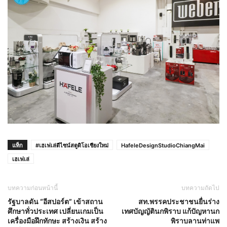
แท็ก
#เฮเฟเล่ดีไซน์สตูดิโอเชียงใหม่
HafeleDesignStudioChiangMai
เฮเฟเล่
บทความก่อนหน้านี้
บทความถัดไป
รัฐบาลดัน “อีสปอร์ต” เข้าสถาน
สท.พรรคประชาชนยื่นร่าง
ศึกษาทั่วประเทศ เปลี่ยนเกมเป็น
เทศบัญญัตินกพิราบ แก้ปัญหานก
เครื่องมือฝึกทักษะ สร้างเงิน สร้าง
พิราบลานท่าแพ