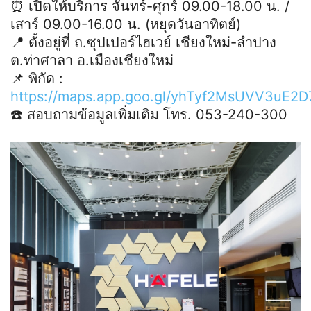
⏰ เปิดให้บริการ จันทร์-ศุกร์ 09.00-18.00 น. /
เสาร์ 09.00-16.00 น. (หยุดวันอาทิตย์)
📍 ตั้งอยู่ที่ ถ.ซุปเปอร์ไฮเวย์ เชียงใหม่-ลำปาง
ต.ท่าศาลา อ.เมืองเชียงใหม่
📌 พิกัด :
https://maps.app.goo.gl/yhTyf2MsUVV3uE2D
☎️ สอบถามข้อมูลเพิ่มเติม โทร. 053-240-300