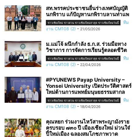
สท.พรรคประชาชนยื่นร่างเทศบัญญัติ
นกพิราบ แก้ปัญหานกพิราบลานท่าแพ
ทีม
ข่าวเชียงใหม่ ข่าวด่วน ข่าวเชียงใหม่ล่าสุด ข่าวเชียงใหม่วันนี้
งาน CM108 (2)
-
21/05/2026
ม.แม่โจ้ ผนึกกำลัง ธ.ก.ส. ร่วมมือทาง
วิชาการ การจัดการเรียนรู้ตลอดชีวิต
ทีม
ข่าวเชียงใหม่ ข่าวด่วน ข่าวเชียงใหม่ล่าสุด ข่าวเชียงใหม่วันนี้
งาน CM108 (2)
-
22/04/2026
#PYUNEWS Payap University –
Yonsei University เปิดประวัติศาสตร์
ใหม่ด้านการแพทย์มนุษยธรรมสากล
ทีม
ข่าวเชียงใหม่ ข่าวด่วน ข่าวเชียงใหม่ล่าสุด ข่าวเชียงใหม่วันนี้
งาน CM108 (2)
-
18/04/2026
คุณหยก ร่วมงานไหว้สาพระญามังราย
ครบรอบ ๗๓๐ ปี เมืองเชียงใหม่ ม่วนใจ๋
ปี๋ใหม่เมือง ฉลองสมโภชภาพวาด