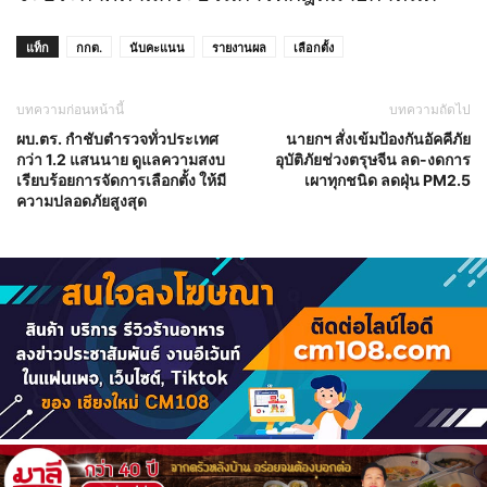
แท็ก
กกต.
นับคะแนน
รายงานผล
เลือกตั้ง
บทความก่อนหน้านี้
บทความถัดไป
ผบ.ตร. กำชับตำรวจทั่วประเทศ
นายกฯ สั่งเข้มป้องกันอัคคีภัย
กว่า 1.2 แสนนาย ดูแลความสงบ
อุบัติภัยช่วงตรุษจีน ลด-งดการ
เรียบร้อยการจัดการเลือกตั้ง ให้มี
เผาทุกชนิด ลดฝุ่น PM2.5
ความปลอดภัยสูงสุด