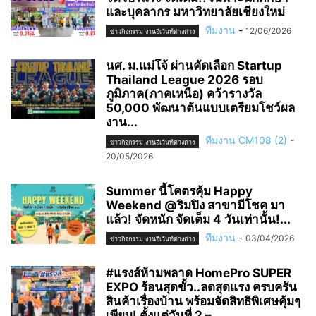
และบุคลากร มหาวิทยาลัยเชียงใหม่
ทีมงาน
-
12/06/2026
ข่าวกิจกรรม งานอีเว้นท์ต่างต่าง
นศ. ม.แม่โจ้ ผ่านคัดเลือก Startup
Thailand League 2026 รอบ
ภูมิภาค(ภาคเหนือ) คว้ารางวัล
50,000 พัฒนาต้นแบบเตรียมโชว์ผล
งาน...
ทีมงาน CM108 (2)
-
ข่าวกิจกรรม งานอีเว้นท์ต่างต่าง
20/05/2026
Summer นี้โคตรคุ้ม Happy
Weekend @ริมปิง สาขามีโชค มา
แล้ว! จัดหนัก จัดเต็ม 4 วันเท่านั้น!...
ทีมงาน
-
03/04/2026
ข่าวกิจกรรม งานอีเว้นท์ต่างต่าง
#แรงส์ห้ามพลาด HomePro SUPER
EXPO ร้อนสุดขั้ว..ลดสุดแรง ครบครัน
สินค้าเรื่องบ้าน พร้อมจัดสิทธิพิเศษคุ้มๆ
เพียบ! ตั้งแต่วันที่ 2 –...