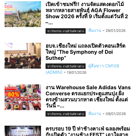
เปิดเข้าชมฟรี!! งานจัดแสดงดอกไม้
หลากหลายสายพันธุ์ AGA Flower
Show 2026 ครั้งที่ 9 เริ่มตั้งแต่วันที่ 2
–...
ทีมงาน
-
29/01/2026
ข่าวกิจกรรม งานอีเว้นท์ต่างต่าง
อบจ.เชียงใหม่ แถลงเปิดตัวคอนเสิร์ต
ใหญ่ “The Symphony of Doi
Suthep”
ผู้สื่อข่าว CM108
ข่าวกิจกรรม งานอีเว้นท์ต่างต่าง
(ADMIN)
-
19/01/2026
งาน Warehouse Sale Adidas Vans
Converse ตรงแยกประตูแสนปุง ฝั่ง
ตรงข้ามสวนบวกหาด เชียงใหม่ ตั้งแต่
วันนี้ –...
ทีมงาน
-
08/01/2026
ข่าวกิจกรรม งานอีเว้นท์ต่างต่าง
ครบรอบ 19 ปี ท่าช้างคาเฟ่ ฉลองพร้อม
กับเปิดตัว “งานช้าง FEST” เอาใจสาย