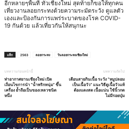
อีกหลายๆพื้นที่ ทั่วเชียงใหม่ สุดท้ายก็ขอให้ทุกคน
เที่ยวงานลอยกระทงด้วยความระมัดระวัง ดูแลตัว
เองและป้องกันการแพร่ระบาดของโรค COVID-
19 กันด้วย แล้วเที่ยวกันให้สนุกนะ
แท็ก
2563
ลอยกระทง
วันลอยกระทงเชียงใหม่
บทความก่อนหน้านี้
บทความถัดไป
ท่าอากาศยานเชียงใหม่ เปิด
เตือนสายกินเนื้อ ระวัง “หมูปลอม
เงื่อนไขการนำ “น้ำพริกหนุ่ม” ขึ้น
เป็นเนื้อวัว” แนะวิธีดูเนื้อวัวแท้
เครื่อง ย้ำถือเป็นของเหลวชนิด
ต้องแดงสด เนื้อแน่น ใช้นิ้วกด
หนึ่ง
ไม่มีรอยบุ๋ม