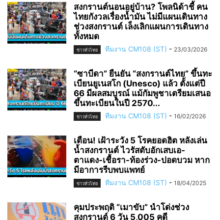
สงกรานต์นอนอยู่บ้าน? โพลนิด้าชี้ คน
ไทยกังวลเรื่องน้ำมัน ไม่มีแผนเดินทาง
ช่วงสงกรานต์ เล็งเลิกแผนการเดินทาง
ทั้งหมด
ทีมงาน CM108 (ST)
-
23/03/2026
ข่าวทั่วไทย
“ซาบีดา” ยืนยัน “สงกรานต์ไทย” ขึ้นทะ
เบียนยูเนสโก (Unesco) แล้ว ตั้งแต่ปี
66 มีผลสมบูรณ์ แม้กัมพูชาเตรียมเสนอ
ขึ้นทะเบียนในปี 2570...
ทีมงาน CM108 (ST)
-
16/02/2026
ข่าวทั่วไทย
เตือน! เฝ้าระวัง 5 โรคยอดฮิต หลังเล่น
น้ำสงกรานต์ ไวรัสตับอักเสบเอ-
ตาแดง-เชื้อรา-ท้องร่วง-ปอดบวม หาก
มีอาการรีบพบแพทย์
ทีมงาน CM108 (ST)
-
18/04/2025
ข่าวทั่วไทย
คุมประพฤติ “เมาขับ” นำโด่งช่วง
สงกรานต์ 6 วัน 5,005 คดี