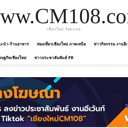
ww.CM108.c
เชียงใหม่ ร้อยแปด
แนะนำ-ร้านอาหาร
ท่องเที่ยวเชียงใหม่ ภาคเหนือ
ข่าวกิจกรรม งานอีเ
รษฐกิจเชียงใหม่
ข่าวประชาสัมพันธ์ PR