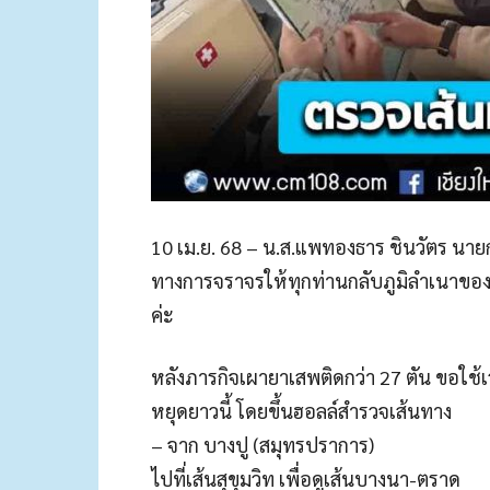
10 เม.ย. 68 – น.ส.แพทองธาร ชินวัตร นายก
ทางการจราจรให้ทุกท่านกลับภูมิลำเนาขอ
ค่ะ
หลังภารกิจเผายาเสพติดกว่า 27 ตัน ขอใช้
หยุดยาวนี้ โดยขึ้นฮอลล์สำรวจเส้นทาง
– จาก บางปู (สมุทรปราการ)
ไปที่เส้นสุขุมวิท เพื่อดูเส้นบางนา-ตราด