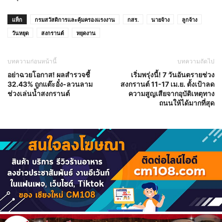
แท็ก
กรมสวัสดิการและคุ้มครองแรงงาน
กสร.
นายจ้าง
ลูกจ้าง
วันหยุด
สงกรานต์
หยุดงาน
บทความก่อนหน้านี้
บทความถัดไป
อย่าฉวยโอกาส! ผลสำรวจชี้
เริ่มพรุ่งนี้! 7 วันอันตรายช่วง
32.43% ถูกแต๊ะอั๋ง-ลวนลาม
สงกรานต์ 11-17 เม.ย. ตั้งเป้าลด
ช่วงเล่นน้ำสงกรานต์
ความสูญเสียจากอุบัติเหตุทาง
ถนนให้ได้มากที่สุด