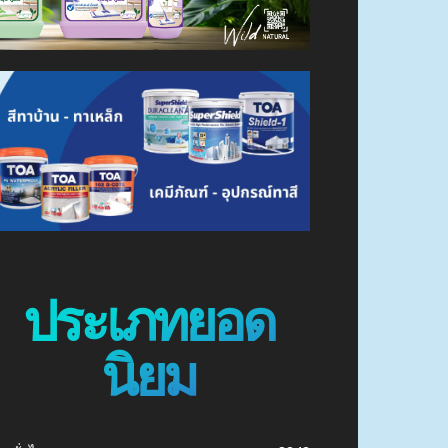
ประเภทยอด
นิยม