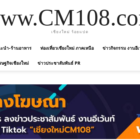
ww.CM108.c
เชียงใหม่ ร้อยแปด
แนะนำ-ร้านอาหาร
ท่องเที่ยวเชียงใหม่ ภาคเหนือ
ข่าวกิจกรรม งานอีเ
รษฐกิจเชียงใหม่
ข่าวประชาสัมพันธ์ PR