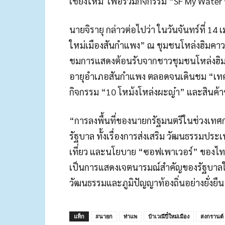
เชียงใหม่ เพื่อร่วมกิจกรรม “SF My Wate
นายจิรายุ กล่าวต่อไปว่า ในวันจันทร์ที่ 1
ใหม่เมืองสันกำแพง” ณ ชุมชนโหล่งฮิมคาว
ชมการแสดงต้อนรับจากชาวชุมชนโหล่งฮิมค
อายุอำเภอสันกำแพง ตลอดจนเดินชม “เ
กิจกรรม “10 โหม้งโหล่งผะญ๋า” และสินค
“การลงพื้นที่ของนายกรัฐมนตรีในช่วงเทศ
รัฐบาล ทั้งเรื่องการส่งเสริม วัฒนธรรมป
เที่ยว และนโยบาย “ซอฟเพาเวอร์” ของไทย
เป็นการแสดงเจตนารมณ์สำคัญของรัฐบาลใ
วัฒนธรรมและภูมิปัญญาท้องถิ่นอย่างยั่งยืน
แท็ก
#นายก
ท่าแพ
ป๋าเวณีปี๋ใหม่เมือง
สงกรานต์