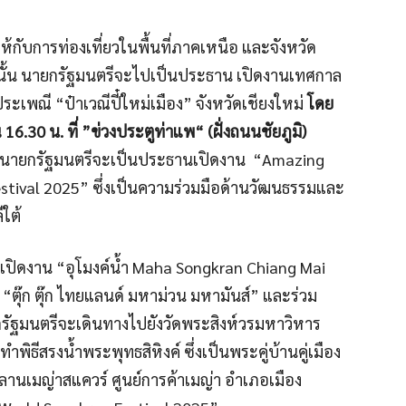
กับการท่องเที่ยวในพื้นที่ภาคเหนือ และจังหวัด
มากนั้น นายกรัฐมนตรีจะไปเป็นประธาน เปิดงานเทศกาล
เพณี “ป๋าเวณีปี๋ใหม่เมือง” จังหวัดเชียงใหม่
โดย
6.30 น. ที่ ”ข่วงประตูท่าแพ“ (ฝั่งถนนชัยภูมิ)
นายกรัฐมนตรีจะเป็นประธานเปิดงาน “Amazing
tival 2025” ซึ่งเป็นความร่วมมือด้านวัฒนธรรมและ
ีใต้
ปิดงาน “อุโมงค์น้ำ Maha Songkran Chiang Mai
ุ๊ก ตุ๊ก ไทยแลนด์ มหาม่วน มหามันส์” และร่วม
ยกรัฐมนตรีจะเดินทางไปยังวัดพระสิงห์วรมหาวิหาร
ทำพิธีสรงน้ำพระพุทธสิหิงค์ ซึ่งเป็นพระคู่บ้านคู่เมือง
 ลานเมญ่าสแควร์ ศูนย์การค้าเมญ่า อำเภอเมือง