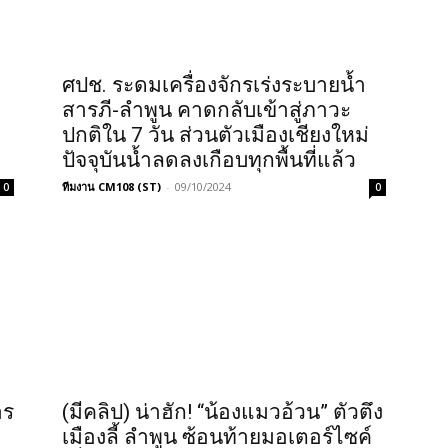
ง
ศปช. ระดมเครื่องจักรเร่งระบายน้ำ
สารภี-ลำพูน คาดกลับเข้าสู่ภาวะ
ปกติใน 7 วัน ส่วนตัวเมืองเชียงใหม่
ปัจจุบันน้ำลดลงเกือบทุกพื้นที่แล้ว
ทีมงาน CM108 (ST)
-
09/10/2024
0
0
าร
(มีคลิป) น่าฮัก! “น้องแมวอ้วน” ตัวตึง
เมืองลี้ ลำพูน ซ้อนท้ายมอเตอร์ไซค์