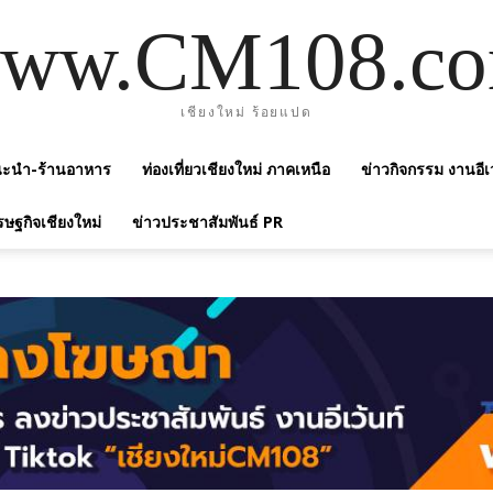
ww.CM108.c
เชียงใหม่ ร้อยแปด
แนะนำ-ร้านอาหาร
ท่องเที่ยวเชียงใหม่ ภาคเหนือ
ข่าวกิจกรรม งานอีเ
รษฐกิจเชียงใหม่
ข่าวประชาสัมพันธ์ PR