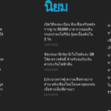
นิยม
เปิดวิธีลงทะเบียน สินเชื่อเสริมพลัง
ข่
าช
รากฐาน 50,000 บาท จากออมสิน
ข่
ห้
กรอกง่ายๆไม่กี่ข้อ รู้ผลเบื้องต้นใน
ร
2 วัน
เช
14/09/2020
เ
ชัดเจนมาอีกนิด มีเว็บไซต์และ QR
ข่
โรค
โค้ด ตรวจสิทธิ์ สำหรับขอรับเงิน
ข่
ค่าประกันไฟฟ้าคืน
น
18/03/2020
ข่
ข่
(ประมวลภาพ) ความเสียหายบาง
ูล
ส่วน หลังเชียงใหม่โดนพายุฝนถล่ม
ไม
าก
เมื่อช่วงเย็นที่ผ่านมา
รี
น
04/10/2019