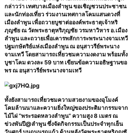
กล่าวว่า เทศบาลเมืองลำพูน ขอเชิญชวนประชาชน
และนักท่องเที่ยว ร่วมงานเทศกาลโคมแสนดวงที่
เมืองลำพูน เพื่อถวายบูชาต่อองค์พระธาตุเจ้าหริ
ภุญชัย ณ วัดพระธาตุหริภุญชัย วรมหาวิหาร อ.เมือง
ลำพูน และถวายเพื่อเคารพสักการะพระนางจามเทวี
ปฐมกษัตริย์แห่งเมืองลำพูน ณ อนุสาวรีย์พระนาง
จามเทวี โดยสามารถเที่ยวชมความงดงาม พร้อมทั้ง
บูชาโคม ดวงละ 59 บาท เขียนข้อความอธิษฐานขอ
พร ณ อนุสาวรีย์พระนางจามเทวี
ทั้งยังสามารถเที่ยวชมความสวยงามของอุโมงค์
โคมล้านนาและความยิ่งใหญ่ของประติมากรรมจาก
ไม้ไผ่ “พระรอดหลวงลำพูน” ความสูง 8 เมตร ณ
ข่วงพันปี@ลำพูน ซึ่งจัดกิจกรรมเป็นประจำทุกเย็น
วันศุกร์ บนถนนรถแก้ว ด้านหลังวัดพระธาตุหริภุญชั