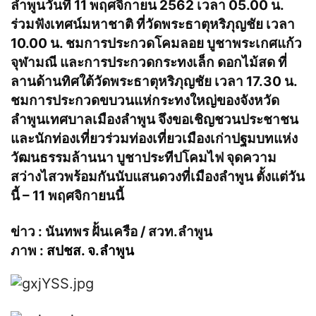
ลำพูนวันที่ 11 พฤศจิกายน 2562 เวลา 05.00 น.
ร่วมฟังเทศน์มหาชาติ ที่วัดพระธาตุหริภุญชัย เวลา
10.00 น. ชมการประกวดโคมลอย บูชาพระเกศแก้ว
จุฬามณี และการประกวดกระทงเล็ก ดอกไม้สด ที่
ลานด้านทิศใต้วัดพระธาตุหริภุญชัย เวลา 17.30 น.
ชมการประกวดขบวนแห่กระทงใหญ่ของจังหวัด
ลำพูนเทศบาลเมืองลำพูน จึงขอเชิญชวนประชาชน
และนักท่องเที่ยวร่วมท่องเที่ยวเมืองเก่าปฐมบทแห่ง
วัฒนธรรมล้านนา บูชาประทีปโคมไฟ จุดความ
สว่างไสวพร้อมกันนับแสนดวงที่เมืองลำพูน ตั้งแต่วัน
นี้ – 11 พฤศจิกายนนี้
ข่าว : นันทพร ฝั้นเครือ / สวท.ลำพูน
ภาพ :
สปชส. จ.ลำพูน