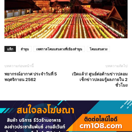
แท็ก
ลำพูน
เทศกาลโคมแสนดวงที่เมืองลำพูน
โคมแสนดวง
บทความก่อนหน้านี้
บทความถัดไป
พยากรณ์อากาศ ประจำวันที่ 5
เปิดแล้ว! ศูนย์ต่อต้านข่าวปลอม
พฤศจิกายน 2562
เช็กข่าวปลอมรู้ผลภายใน 2
ชั่วโมง