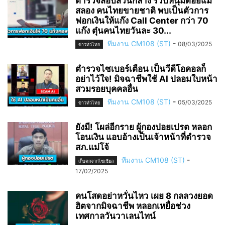
ตำรวจสอบสวนกลาง รวบหนุ่มดอยแม่
สลอง คนไทยขายชาติ พบเป็นตัวการ
ฟอกเงินให้แก๊ง Call Center กว่า 70
แก๊ง ตุ๋นคนไทยวันละ 30...
ทีมงาน CM108 (ST)
-
08/03/2025
ข่าวทั่วไทย
ตำรวจไซเบอร์เตือน เป็นวีดีโอคอลก็
อย่าไว้ใจ! มิจฉาชีพใช้ AI ปลอมใบหน้า
สวมรอยบุคคลอื่น
ทีมงาน CM108 (ST)
-
05/03/2025
ข่าวทั่วไทย
ยังมี! โผล่อีกราย ผู้กองปอยเปรต หลอก
โอนเงิน แอบอ้างเป็นเจ้าหน้าที่ตำรวจ
สภ.แม่โจ้
ทีมงาน CM108 (ST)
-
เก็บตกจากโซเชียล
17/02/2025
คนโสดอย่าหวั่นไหว เผย 8 กลลวงยอด
ฮิตจากมิจฉาชีพ หลอกเหยื่อช่วง
เทศกาลวันวาเลนไทน์