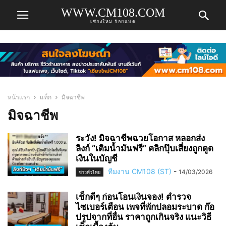
WWW.CM108.COM
เชียงใหม่ ร้อยแปด
หน้าแรก
แท็ก
มิจฉาชีพ
มิจฉาชีพ
ระวัง! มิจฉาชีพฉวยโอกาส หลอกส่ง
ลิงก์ “เติมน้ำมันฟรี” คลิกปุ๊บเสี่ยงถูกดูด
เงินในบัญชี
ทีมงาน CM108 (ST)
-
14/03/2026
ข่าวทั่วไทย
เช็กดีๆ ก่อนโอนเงินจอง! ตำรวจ
ไซเบอร์เตือน เพจที่พักปลอมระบาด ก๊อ
ปรูปจากที่อื่น ราคาถูกเกินจริง แนะวิธี