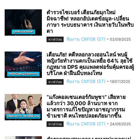
ตำรวจไซเบอร์ เตือนภัยมุกใหม่
มิจฉาชีพ! หลอกอัปเดตข้อมูล-เปลี่ยน
ภาษา ระบบธนาคาร เงินหายวับในพริบ
ตา
ทีมงาน CM108 (ST)
-
02/09/2025
ข่าวทั่วไทย
เตือนภัย! คดีหลอกลวงออนไลน์ พบผู้
หญิงวัยทำงานตกเป็นเหยื่อ 64% ลุยใช้
กฎหมาย DPS คุมแพลตฟอร์มคุ้มครองผู้
บริโภค ฝ่าฝืนมีบทลงโทษ
ทีมงาน CM108 (ST)
-
19/07/2025
ข่าวทั่วไทย
“แก๊งคอลเซนเตอร์กัมพูชา” เสียหาย
แล้วกว่า 30,000 ล้านบาท จาก
มาตรการแก้ไขปัญหาอาชญากรรม
ข้ามชาติ คนไทยปลอดภัยมากขึ้น
ทีมงาน CM108 (ST)
-
24/06/2025
ข่าวทั่วไทย