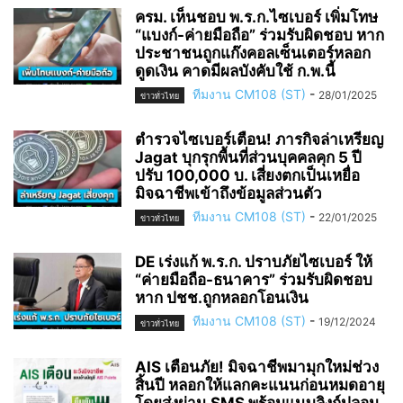
ครม. เห็นชอบ พ.ร.ก.ไซเบอร์ เพิ่มโทษ
“แบงก์-ค่ายมือถือ” ร่วมรับผิดชอบ หาก
ประชาชนถูกแก๊งคอลเซ็นเตอร์หลอก
ดูดเงิน คาดมีผลบังคับใช้ ก.พ.นี้
ทีมงาน CM108 (ST)
-
28/01/2025
ข่าวทั่วไทย
ตำรวจไซเบอร์เตือน! ภารกิจล่าเหรียญ
Jagat บุกรุกพื้นที่ส่วนบุคคลคุก 5 ปี
ปรับ 100,000 บ. เสี่ยงตกเป็นเหยื่อ
มิจฉาชีพเข้าถึงข้อมูลส่วนตัว
ทีมงาน CM108 (ST)
-
22/01/2025
ข่าวทั่วไทย
DE เร่งแก้ พ.ร.ก. ปราบภัยไซเบอร์ ให้
“ค่ายมือถือ-ธนาคาร” ร่วมรับผิดชอบ
หาก ปชช.ถูกหลอกโอนเงิน
ทีมงาน CM108 (ST)
-
19/12/2024
ข่าวทั่วไทย
AIS เตือนภัย! มิจฉาชีพมามุกใหม่ช่วง
สิ้นปี หลอกให้แลกคะแนนก่อนหมดอายุ
โดยส่งผ่าน SMS พร้อมแนบลิงก์ปลอม