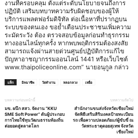
งานที่ครอบคลุม ตั้งแต่ระดับนโยบายจนถึงการ
ปฏิบัติ เสริมบทบาทความรับผิดชอบของผู้ให้
บริการแพลตฟอร์มดิจิทัล ต่อเนื้อหาที่ปรากฏบน
ระบบของตนเอง ขอย้ำเตือนประชาชนเพิ่มความ
ระมัดระวัง ต้อง ตรวจสอบข้อมูลก่อนทำธุรกรรม
ทางออนไลน์ทุกครั้ง หากพบพฤติกรรมต้องสงสัย
สามารถแจ้งผ่านสายด่วนศูนย์ปฏิบัติการแก้ไข
ปัญหาอาชญากรรมออนไลน์ 1441 หรือเว็บไซต์
www.thaipoliceonline.com” นายอนุกูล กล่าว
แท็ก
มิจฉาชีพ
วัยทำงาน
หลอกลวง
เหยื่อ
บทความก่อนหน้านี้
บทความถัดไป
มข. ผนึก สสว. จัดงาน “KKU
สำนักงานขนส่งจังหวัดเชียงใหม่
SME Soft Power” ดันผู้ประกอบ
จัดพิธีเสริมสิริมงคลป้ายทะเบียน
การไทยใช้ทุนวัฒนธรรมท้องถิ่น
รถ เพื่อความปลอดภัยแก่ผู้ขับขี่ ณ
ต่อยอดสู่ตลาดโลก
วัดพระธาตุดอยสุเทพ จังหวัด
เชียงใหม่