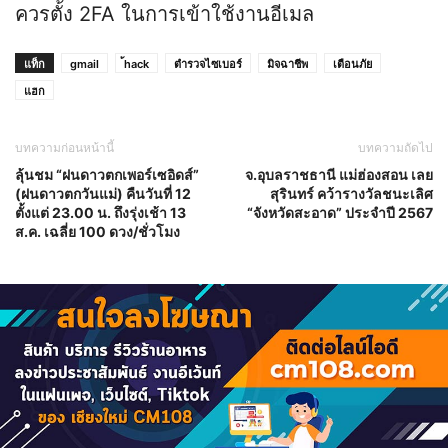
ควรตั้ง 2FA ในการเข้าใช้งานอีเมล
แท็ก
gmail
้hack
ตำรวจไซเบอร์
มิจฉาชีพ
เตือนภัย
แฮก
บทความก่อนหน้านี้
บทความถัดไป
ลุ้นชม “ฝนดาวตกเพอร์เซอิดส์”
จ.อุบลราชธานี แม่ฮ่องสอน เลย
(ฝนดาวตกวันแม่) คืนวันที่ 12
สุรินทร์ คว้ารางวัลชนะเลิศ
ตั้งแต่ 23.00 น. ถึงรุ่งเช้า 13
“จังหวัดสะอาด” ประจำปี 2567
ส.ค. เฉลี่ย 100 ดวง/ชั่วโมง