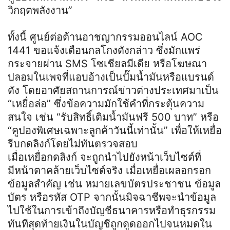
วิกฤตพลังงาน”
ทั้งนี้ ศูนย์ต่อต้านอาชญากรรมออนไลน์ AOC
1441 ขอแจ้งเตือนกลโกงดังกล่าว ซึ่งมักแพร่
กระจายผ่าน SMS โซเชียลมีเดีย หรือโฆษณา
ปลอมในเพจที่แอบอ้างเป็นปั๊มน้ำมันหรือแบรนด์
ดัง โดยอาศัยสถานการณ์ข่าวต่างประเทศมาเป็น
“เหยื่อล่อ” ซึ่งข้อความมักใช้คำที่กระตุ้นความ
สนใจ เช่น “รับสิทธิ์เติมน้ำมันฟรี 500 บาท” หรือ
“คูปองพิเศษเฉพาะลูกค้าวันนี้เท่านั้น” เพื่อให้เหยื่อ
รีบกดลิงก์โดยไม่ทันตรวจสอบ
เมื่อเหยื่อกดลิงก์ จะถูกนำไปยังหน้าเว็บไซต์ที่
มีหน้าตาคล้ายเว็บไซต์จริง เมื่อเหยื่อเผลอกรอก
ข้อมูลสำคัญ เช่น หมายเลขบัตรประชาชน ข้อมูล
บัตร หรือรหัส OTP จากนั้นมิจฉาชีพจะนำข้อมูล
ไปใช้ในการเข้าถึงบัญชีธนาคารหรือทำธุรกรรม
ทันทีสุดท้ายเงินในบัญชีถูกดูดออกไปจนหมดใน