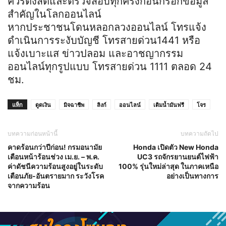
ควรตั้งสติและตรวจสอบทุกครั้งก่อนกรอกข้อมูล
สำคัญในโลกออนไลน์
หากประชาชนโดนหลอกลวงออนไลน์ โทรแจ้ง
ดำเนินการระงับบัญชี โทรสายด่วน1441 หรือ
แจ้งเบาะแส ข่าวปลอม และอาชญากรรม
ออนไลน์ทุกรูปแบบ โทรสายด่วน 1111 ตลอด 24
ชม.
แท็ก
ดูดเงิน
มิจฉาชีพ
ลิงก์
ออนไลน์
เติมน้ำมันฟรี
โจร
บทความก่อนหน้านี้
บทความถัดไป
คาดร้อนกว่าปีก่อน! กรมอนามัย
Honda เปิดตัว New Honda
เตือนหน้าร้อนช่วง เม.ย. – พ.ค.
UC3 รถจักรยานยนต์ไฟฟ้า
ค่าดัชนีความร้อนสูงอยู่ในระดับ
100% รุ่นใหม่ล่าสุด ในภาคเหนือ
เตือนภัย-อันตรายมาก ระวังโรค
อย่างเป็นทางการ
จากความร้อน