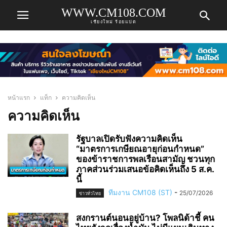
WWW.CM108.COM
เชียงใหม่ ร้อยแปด
หน้าแรก
แท็ก
ความคิดเห็น
ความคิดเห็น
รัฐบาลเปิดรับฟังความคิดเห็น
“มาตรการเกษียณอายุก่อนกำหนด”
ของข้าราชการพลเรือนสามัญ ชวนทุก
ภาคส่วนร่วมเสนอข้อคิดเห็นถึง 5 ส.ค.
นี้
ทีมงาน CM108 (ST)
-
25/07/2026
ข่าวทั่วไทย
สงกรานต์นอนอยู่บ้าน? โพลนิด้าชี้ คน