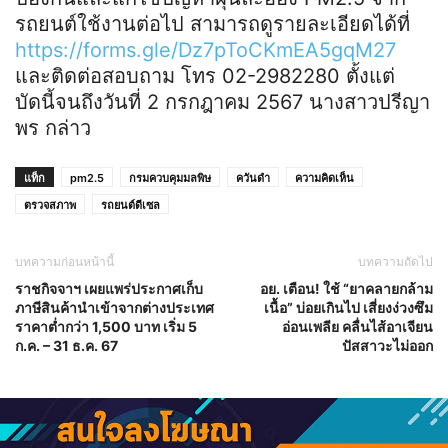
รถยนต์ใช้งานต่อไป สามารถดูรายละเอียดได้ที่
https://forms.gle/Dz7pToCKmEA5gqM27
และติดต่อสอบถาม โทร 02-2982280 ตั้งแต่
บัดนี้จนถึงวันที่ 2 กรกฎาคม 2567 นางสาวปรีญา
พร กล่าว
แท็ก
pm2.5
กรมควบคุมมลพิษ
ควันดำ
ความคิดเห็น
ตรวจสภาพ
รถยนต์ดีเซล
บทความก่อนหน้านี้
บทความถัดไป
ราชกิจจาฯ เผยแพร่ประกาศเก็บ
อย. เตือน! ใช้ “ยาคลายกล้าม
ภาษีสินค้านำเข้าจากต่างประเทศ
เนื้อ” บ่อยเกินไป เสี่ยงง่วงซึม
ราคาต่ำกว่า 1,500 บาท เริ่ม 5
อ่อนเพลีย คลื่นไส้อาเจียน
ก.ค. – 31 ธ.ค. 67
ปัสสาวะไม่ออก