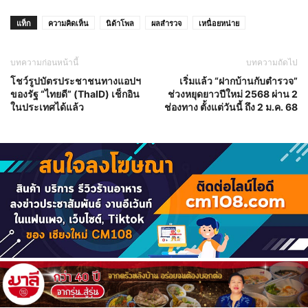
แท็ก
ความคิดเห็น
นิด้าโพล
ผลสำรวจ
เหนื่อยหน่าย
บทความก่อนหน้านี้
บทความถัดไป
โชว์รูปบัตรประชาชนทางแอปฯ
เริ่มแล้ว “ฝากบ้านกับตำรวจ”
ของรัฐ “ไทยดี” (ThaID) เช็กอิน
ช่วงหยุดยาวปีใหม่ 2568 ผ่าน 2
ในประเทศได้แล้ว
ช่องทาง ตั้งแต่วันนี้ ถึง 2 ม.ค. 68