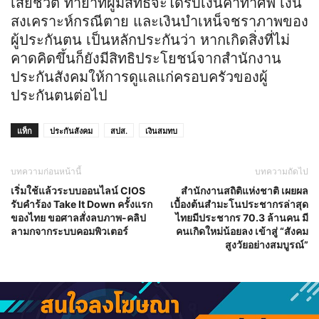
เสียชีวิต ทายาทผู้มีสิทธิจะได้รับเงินค่าทำศพ เงิน
สงเคราะห์กรณีตาย และเงินบำเหน็จชราภาพของ
ผู้ประกันตน เป็นหลักประกันว่า หากเกิดสิ่งที่ไม่
คาดคิดขึ้นก็ยังมีสิทธิประโยชน์จากสำนักงาน
ประกันสังคมให้การดูแลแก่ครอบครัวของผู้
ประกันตนต่อไป
แท็ก
ประกันสังคม
สปส.
เงินสมทบ
บทความก่อนหน้านี้
บทความถัดไป
เริ่มใช้แล้วระบบออนไลน์ CIOS
สำนักงานสถิติแห่งชาติ เผยผล
รับคำร้อง Take It Down ครั้งแรก
เบื้องต้นสำมะโนประชากรล่าสุด
ของไทย ขอศาลสั่งลบภาพ-คลิป
ไทยมีประชากร 70.3 ล้านคน มี
ลามกจากระบบคอมพิวเตอร์
คนเกิดใหม่น้อยลง เข้าสู่ “สังคม
สูงวัยอย่างสมบูรณ์”