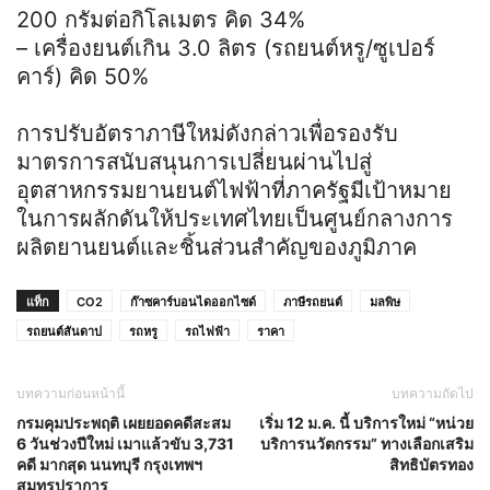
200 กรัมต่อกิโลเมตร คิด 34%
– เครื่องยนต์เกิน 3.0 ลิตร (รถยนต์หรู/ซูเปอร์
คาร์) คิด 50%
การปรับอัตราภาษีใหม่ดังกล่าวเพื่อรองรับ
มาตรการสนับสนุนการเปลี่ยนผ่านไปสู่
อุตสาหกรรมยานยนต์ไฟฟ้าที่ภาครัฐมีเป้าหมาย
ในการผลักดันให้ประเทศไทยเป็นศูนย์กลางการ
ผลิตยานยนต์และชิ้นส่วนสำคัญของภูมิภาค
แท็ก
CO2
ก๊าซคาร์บอนไดออกไซด์
ภาษีรถยนต์
มลพิษ
รถยนต์สันดาป
รถหรู
รถไฟฟ้า
ราคา
บทความก่อนหน้านี้
บทความถัดไป
กรมคุมประพฤติ เผยยอดคดีสะสม
เริ่ม 12 ม.ค. นี้ บริการใหม่ “หน่วย
6 วันช่วงปีใหม่ เมาแล้วขับ 3,731
บริการนวัตกรรม” ทางเลือกเสริม
คดี มากสุด นนทบุรี กรุงเทพฯ
สิทธิบัตรทอง
สมุทรปราการ