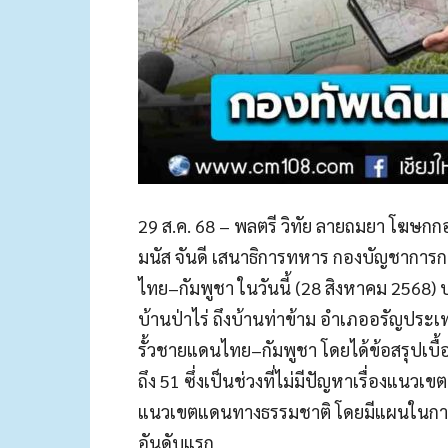
29 ส.ค. 68 – พลตรี วิทัย ลายถมยา โฆษก
มนัส จันดี เสนาธิการทหาร กองบัญชาการ
ไทย–กัมพูชา ในวันนี้ (28 สิงหาคม 2568) บริ
บ้านป่าไร่ ถึงบ้านท่าข้าม อำเภออรัญประเ
รั้วชายแดนไทย–กัมพูชา โดยได้ข้อสรุปเบื้อ
ถึง 51 ซึ่งเป็นช่วงที่ไม่มีปัญหาเรื่อง
แนวเขตแดนทางธรรมชาติ โดยมีแผนในการจ
อันดับแรก