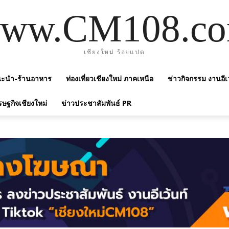
ww.CM108.c
เชียงใหม่ ร้อยแปด
แนะนำ-ร้านอาหาร
ท่องเที่ยวเชียงใหม่ ภาคเหนือ
ข่าวกิจกรรม งานอีเ
รษฐกิจเชียงใหม่
ข่าวประชาสัมพันธ์ PR