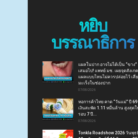
หยิบ
บรรณาธิการ
แผลในปาก อาจไม่ได้เป็น “ขาง”
เสมอไป! แพทย์ มช. เผยจุดสังเกต
แผลแบบไหนไม่ควรปล่อยไว้ เสี่
มะเร็งในช่องปาก
07/08/2026
หอการค้าไทย คาด “วันแม่” ปี 69
เงินสะพัด 1.11 หมื่นล้าน สูงสุดใ
รอบ 7 ปี...
07/08/2026
Tonkla Roadshow 2026 วันพุธที