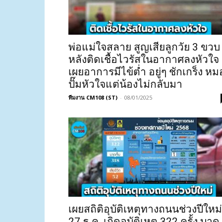
พ่อแม่ใจสลาย สูญเสียลูกวัย 3 ขวบ
หลังติดเชื้อไวรัสในอากาศลงหัวใจ
เผยอาการมีไข้ต่ำ อยู่ๆ ชักเกร็ง หม
ปั๊มหัวใจแต่น้องไม่กลับมา
ทีมงาน CM108 (ST)
-
08/01/2025
เผยสถิติอุบัติเหตุทางถนนช่วงปีใหม่
27 ธ.ค. เกิดอุบัติเหตุ 322 ครั้ง บาด