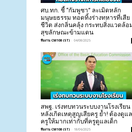
ศบ.ทก. ชี้ “กัมพูชา” ละเมิดหลัก
มนุษยธรรม ทอดทิ้งร่างทหารที่เสีย
ชีวิต ส่งกลิ่นคลุ้ง กระทบสิ่งแวดล้อ
สุขลักษณะข้ามแดน
ทีมงาน CM108 (ST)
-
04/08/2025
สพฐ. เร่งทบทวนระบบงานโรงเรียน
หลังเกิดเหตุสูญเสียครู ย้ำ! ต้องดูแ
ครูให้มากเท่ากับที่ครูดูแลเด็ก
ทีมงาน CM108 (ST)
-
18/06/2025