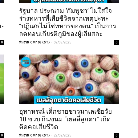
รัฐบาล ประณาม ‘กัมพูชา’ ไม่ใส่ใจ
ร่างทหารที่เสียชีวิตจากเหตุปะทะ
ม-
“ปฏิเสธไม่ใช่ทหารของตน” เป็นการ
ลดทอนเกียรติภูมิของผู้เสียสละ
ทีมงาน CM108 (ST)
-
02/08/2025
0
0
อุทาหรณ์ เด็กชายชาวมาเลเซียวัย
ล
10 ขวบ กินขนม “เยลลี่ลูกตา” เกิด
ติดคอเสียชีวิต
ทีมงาน CM108 (ST)
-
22/02/2025
0
0