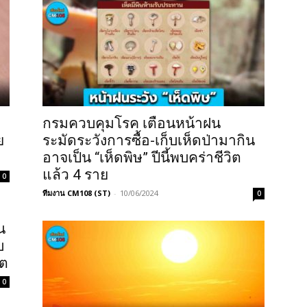
กรมควบคุมโรค เตือนหน้าฝน
ย
ระมัดระวังการซื้อ-เก็บเห็ดป่ามากิน
อาจเป็น “เห็ดพิษ” ปีนี้พบคร่าชีวิต
แล้ว 4 ราย
0
ทีมงาน CM108 (ST)
-
10/06/2024
0
น
บ
ิต
0