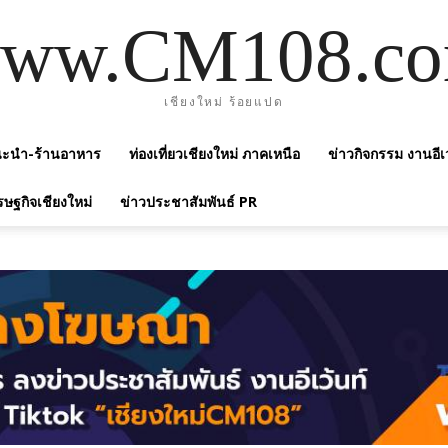
ww.CM108.c
เชียงใหม่ ร้อยแปด
แนะนำ-ร้านอาหาร
ท่องเที่ยวเชียงใหม่ ภาคเหนือ
ข่าวกิจกรรม งานอีเ
รษฐกิจเชียงใหม่
ข่าวประชาสัมพันธ์ PR