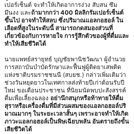
เปอร์เซ็นต์ จะทำให้เกิดอาการง่วง สับสน ซึม
มึนงง และ
ถ้ามากกว่า 400 มิลลิกรัมเปอร์เซ็นต์
ขึ้นไป อาจทำให้สลบ ซึ่งปริมาณแอลกอฮอล์ ใน
เลือดที่สูงในระดับนี้ สามารถกดสมองส่วนที่
เกี่ยวข้องกับการหายใจ การรู้สึกตัวของผู้ที่ดื่มและ
ทำให้เสียชีวิตได้
นายแพทย์สรายุทธ์ บุญชัยพานิชวัฒนา ผู้อำนวย
การสถาบันบำบัดรักษาและฟื้นฟูผู้ติดยาเสพติด
แห่งชาติบรมราชชนนี (สบยช.) กล่าวเพิ่มเติมว่า
ช่วงวันหยุดยาวในเทศกาลส่งท้ายปีเก่าต้อนรับปี
ใหม่ ขอเตือนประชาชน ที่นิยมนัดพบปะสังสรรค์
ดื่มเพื่อเลี้ยงฉลอง
อย่านึกสนุกหรือท้าทายให้ดื่ม
สุราหรือเครื่องดื่มที่มีส่วนผสมของแอลกอฮอล์ปริ
มาณมากๆ ในระยะเวลาสั้นๆ เพราะอาจทำให้เกิด
ภาวะแอลกอฮอล์เป็นพิษเฉียบพลัน อันตรายถึงขั้น
เสียชีวิตได้