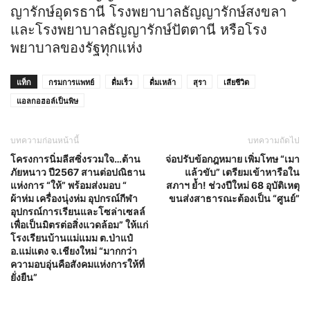
ญารักษ์อุดรธานี โรงพยาบาลธัญญารักษ์สงขลา
และโรงพยาบาลธัญญารักษ์ปัตตานี หรือโรง
พยาบาลของรัฐทุกแห่ง
แท็ก
กรมการแพทย์
ดื่มเร็ว
ดื่มเหล้า
สุรา
เสียชีวิต
แอลกอฮอล์เป็นพิษ
บทความก่อนหน้านี้
บทความถัดไป
โครงการนิ่มลีสซิ่งรวมใจ…ต้าน
จ่อปรับข้อกฎหมาย เพิ่มโทษ “เมา
ภัยหนาว ปี2567 สานต่อปณิธาน
แล้วขับ” เตรียมเข้าหารือใน
แห่งการ “ให้” พร้อมส่งมอบ “
สภาฯ ย้ำ! ช่วงปีใหม่ 68 อุบัติเหตุ
ผ้าห่ม เครื่องนุ่งห่ม อุปกรณ์กีฬา
ขนส่งสาธารณะต้องเป็น “ศูนย์”
อุปกรณ์การเรียนและโซล่าเซลล์
เพื่อเป็นมิตรต่อสิ่งแวดล้อม” ให้แก่
โรงเรียนบ้านแม่แมม ต.ป่าแป๋
อ.แม่แตง จ.เชียงใหม่ “มากกว่า
ความอบอุ่นคือสังคมแห่งการให้ที่
ยั่งยืน”