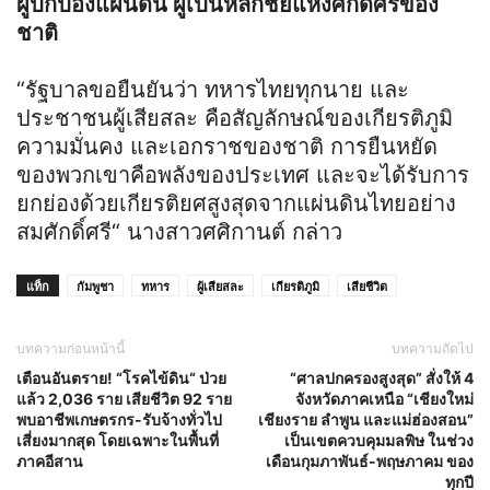
ผู้ปกป้องแผ่นดิน ผู้เป็นหลักชัยแห่งศักดิ์ศรีของ
ชาติ
“รัฐบาลขอยืนยันว่า ทหารไทยทุกนาย และ
ประชาชนผู้เสียสละ คือสัญลักษณ์ของเกียรติภูมิ
ความมั่นคง และเอกราชของชาติ การยืนหยัด
ของพวกเขาคือพลังของประเทศ และจะได้รับการ
ยกย่องด้วยเกียรติยศสูงสุดจากแผ่นดินไทยอย่าง
สมศักดิ์ศรี“ นางสาวศศิกานต์ กล่าว
แท็ก
กัมพูชา
ทหาร
ผู้เสียสละ
เกียรติภูมิ
เสียชีวิต
บทความก่อนหน้านี้
บทความถัดไป
เตือนอันตราย! “โรคไข้ดิน“ ป่วย
“ศาลปกครองสูงสุด” สั่งให้ 4
แล้ว 2,036 ราย เสียชีวิต 92 ราย
จังหวัดภาคเหนือ “เชียงใหม่
พบอาชีพเกษตรกร-รับจ้างทั่วไป
เชียงราย ลำพูน และแม่ฮ่องสอน”
เสี่ยงมากสุด โดยเฉพาะในพื้นที่
เป็นเขตควบคุมมลพิษ ในช่วง
ภาคอีสาน
เดือนกุมภาพันธ์-พฤษภาคม ของ
ทุกปี