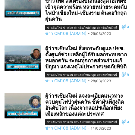
ข้าวโพด ส่งเครื่องบินกล้องสุดไฮเทคชี้
เป้าจุดความร้อน หลายหน่วยระดมดับ
ไฟป่าเชียงใหม่-เชียงราย ต้นตอวิกฤต
ฝุ่นควัน
ผู้สื่อ
ข่าวเชียงใหม่ ข่าวด่วน ข่าวเชียงใหม่ล่าสุด ข่าวเชียงใหม่วันนี้
ข่าว CM108 (ADMIN)
-
29/03/2023
ผู้ว่าฯเชียงใหม่ สั่งยกระดับดูแล ปชช.
ตั้งศูนย์ช่วยเหลือผู้ได้รับผลกระทบจาก
หมอกควัน ระดมทุกภาคส่วนร่วมแก้
ปัญหา แจงเหตุไม่ประกาศเขตภัยพิบัติ
ผู้สื่อ
ข่าวเชียงใหม่ ข่าวด่วน ข่าวเชียงใหม่ล่าสุด ข่าวเชียงใหม่วันนี้
ข่าว CM108 (ADMIN)
-
28/03/2023
ผู้ว่าฯเชียงใหม่ แจงละเอียดแนวทาง
ควบคุมไฟป่าฝุ่นควัน ชี้ค่าฝุ่นที่สูงติด
อันดับโลก เนื่องจากแอปฯเลือกเพียง
เมืองหลักของแต่ละประเทศ
ผู้สื่อ
ข่าวเชียงใหม่ ข่าวด่วน ข่าวเชียงใหม่ล่าสุด ข่าวเชียงใหม่วันนี้
ข่าว CM108 (ADMIN)
-
14/03/2023