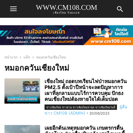
WWW.CM108.COM
เชียงใหม่ ร้อยแปด
หน้าแรก
แท็ก
หมอกควันเชียงใหม่
หมอกควันเชียงใหม่
เชียงใหม่ ถอดบทเรียนไฟป่าหมอกควัน
PM2.5 ตั้งเป้าปีหน้าจะลดปัญหาการ
เผาที่ลุกลามแบบไร้การควบคุม ปักธง
คนเชียงใหม่ต้องหายใจได้เต็มปอด
ผู้สื่อ
ข่าวเชียงใหม่ ข่าวด่วน ข่าวเชียงใหม่ล่าสุด ข่าวเชียงใหม่วันนี้
ข่าว CM108 (ADMIN)
-
20/06/2023
เผยอีกต้นเหตุหมอกควัน เกษตรกรตื่น