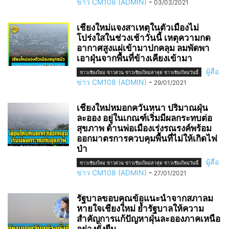
ข่าว CM108 (ADMIN)
-
03/03/2021
เชียงใหม่แจงสาเหตุในตัวเมืองไม่
โปร่งใสในช่วงเช้าวันนี้ เหตุความกด
อากาศสูงแผ่เข้ามาปกคลุม ลมพัดพา
เอาฝุ่นจากพื้นที่ข้างเคียงเข้ามา
ผู้สื่อ
ข่าวเชียงใหม่ ข่าวด่วน ข่าวเชียงใหม่ล่าสุด ข่าวเชียงใหม่วันนี้
ข่าว CM108 (ADMIN)
-
29/01/2021
เชียงใหม่หมอกควันหนา ปริมาณฝุ่น
ละออง อยู่ในเกณฑ์เริ่มมีผลกระทบต่อ
สุขภาพ ด้านพ่อเมืองเร่งรณรงค์พร้อม
ออกมาตรการควบคุมพื้นที่ไม่ให้เกิดไฟ
ป่า
ผู้สื่อ
ข่าวเชียงใหม่ ข่าวด่วน ข่าวเชียงใหม่ล่าสุด ข่าวเชียงใหม่วันนี้
ข่าว CM108 (ADMIN)
-
27/01/2021
รัฐบาลขอบคุณข้อแนะนำจากสภาลม
หายใจเชียงใหม่ ย้ำรัฐบาลให้ความ
สำคัญการแก้ปัญหาฝุ่นละอองภาคเหนือ