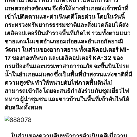
กัลยาณิวัฒนา พบว่าเกิดไฟป่าในพื้นที่ทางการ
เกษตรอย่างชัดเจน จึงสั่งให้ทางอำเภอส่งเจ้าหน้าที่
เข้าไปติดตามและดำเนินคดีโดยด่วน โดยในวันนี้
กระทรวงทรัพยากรธรรมชาติและสิ่งแวดล้อมได้ส่ง
เฮลิคอปเตอร์บินสำรวจพื้นที่เกิดไฟ รวมทั้งตามแนว
ชายแดนในเขตอำเภออมก๋อยและอำเภอกัลยาณิ
วัฒนา ในส่วนของอากาศยาน ทั้งเฮลิคอปเตอร์ MI-
17 ของกองทัพบก และเฮลิคอปเตอร์ KA-32 ของ
กรมป้องกันและบรรเทาสาธารณภัย จะขึ้นบินโปรย
น้ำในอำเภอแม่แตง ซึ่งเป็นพื้นที่ป่าสงวนแห่งชาติที่มี
ความสูงชัน ทำให้หน่วยดับไฟภาคพื้นดินไม่
สามารถเข้าถึง โดยจะสนธิกำลังร่วมกับชุดเยี่ยวไฟ
ทหาร ผู้นำชุมชน และชาวบ้านในพื้นที่เข้าดับไฟให้
ดับสนิททั้งหมด
ในส่วนของความคืบหน้าการดำเนินคดีเมื่อวาน