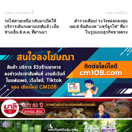
บทความก่อนหน้านี้
บทความถัดไป
รถไฟสายเหนือ กลับมาเปิดให้
ตำรวจเตือน! ระวังหลอกลงทุน
บริการเดินรถตามปกติแล้ว เมื่อ
เผย 6 ข้อสังเกต “แชร์ลูกโซ่” ที่มา
ช่วงเย็น 8 ต.ค. ที่ผ่านมา
ในรูปแบบธุรกิจขายตรง