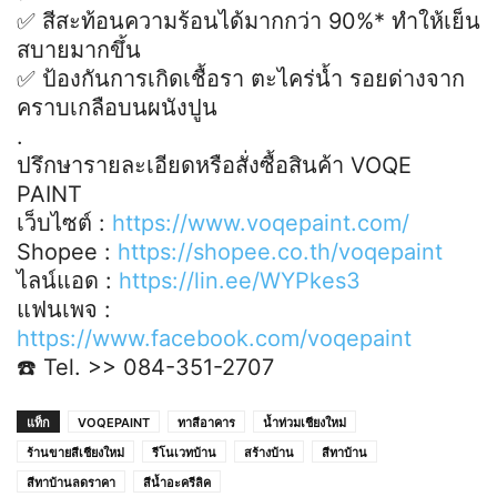
✅ สีสะท้อนความร้อนได้มากกว่า 90%* ทำให้เย็น
สบายมากขึ้น
✅ ป้องกันการเกิดเชื้อรา ตะไคร่น้ำ รอยด่างจาก
คราบเกลือบนผนังปูน
.
ปรึกษารายละเอียดหรือสั่งซื้อสินค้า VOQE
PAINT
เว็บไซต์ :
https://www.voqepaint.com/
Shopee :
https://shopee.co.th/voqepaint
ไลน์แอด :
https://lin.ee/WYPkes3
แฟนเพจ :
https://www.facebook.com/voqepaint
☎️ Tel. >> 084-351-2707
แท็ก
VOQEPAINT
ทาสีอาคาร
น้ำท่วมเชียงใหม่
ร้านขายสีเชียงใหม่
รีโนเวทบ้าน
สร้างบ้าน
สีทาบ้าน
สีทาบ้านลดราคา
สีน้ำอะครีลิค