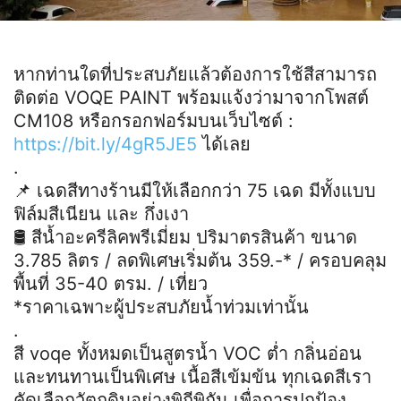
หากท่านใดที่ประสบภัยแล้วต้องการใช้สีสามารถ
ติดต่อ VOQE PAINT พร้อมแจ้งว่ามาจากโพสต์
CM108 หรือกรอกฟอร์มบนเว็บไซต์ :
https://bit.ly/4gR5JE5
ได้เลย
.
📌 เฉดสีทางร้านมีให้เลือกกว่า 75 เฉด มีทั้งแบบ
ฟิล์มสีเนียน และ กึ่งเงา
🛢 สีน้ำอะครีลิคพรีเมี่ยม ปริมาตรสินค้า ขนาด
3.785 ลิตร / ลดพิเศษเริ่มต้น 359.-* / ครอบคลุม
พื้นที่ 35-40 ตรม. / เที่ยว
*ราคาเฉพาะผู้ประสบภัยน้ำท่วมเท่านั้น
.
สี voqe ทั้งหมดเป็นสูตรน้ำ VOC ต่ำ กลิ่นอ่อน
และทนทานเป็นพิเศษ เนื้อสีเข้มข้น ทุกเฉดสีเรา
คัดเลือกวัตถุดิบอย่างพิถีพิถัน เพื่อการปกป้อง