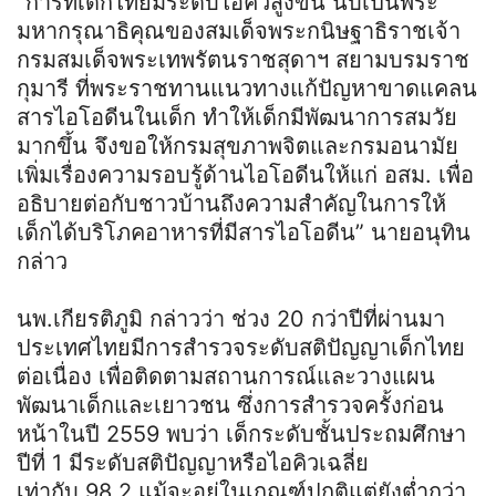
“การที่เด็กไทยมีระดับไอคิวสูงขึ้น นับเป็นพระ
มหากรุณาธิคุณของสมเด็จพระกนิษฐาธิราชเจ้า
กรมสมเด็จพระเทพรัตนราชสุดาฯ สยามบรมราช
กุมารี ที่พระราชทานแนวทางแก้ปัญหาขาดแคลน
สารไอโอดีนในเด็ก ทำให้เด็กมีพัฒนาการสมวัย
มากขึ้น จึงขอให้กรมสุขภาพจิตและกรมอนามัย
เพิ่มเรื่องความรอบรู้ด้านไอโอดีนให้แก่ อสม. เพื่อ
อธิบายต่อกับชาวบ้านถึงความสำคัญในการให้
เด็กได้บริโภคอาหารที่มีสารไอโอดีน” นายอนุทิน
กล่าว
นพ.เกียรติภูมิ กล่าวว่า ช่วง 20 กว่าปีที่ผ่านมา
ประเทศไทยมีการสำรวจระดับสติปัญญาเด็กไทย
ต่อเนื่อง เพื่อติดตามสถานการณ์และวางแผน
พัฒนาเด็กและเยาวชน ซึ่งการสำรวจครั้งก่อน
หน้าในปี 2559 พบว่า เด็กระดับชั้นประถมศึกษา
ปีที่ 1 มีระดับสติปัญญาหรือไอคิวเฉลี่ย
เท่ากับ 98.2 แม้จะอยู่ในเกณฑ์ปกติแต่ยังต่ำกว่า