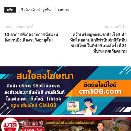
แท็ก
“ไอคิว” เด็ก ป.1 สูงขึ้น
Cm108
บทความก่อนหน้านี้
บทความถัดไป
10 อาการที่เกิดจากการนั่งนาน
คว้าเหรียญทองแรกสำเร็จ!! นำ
ยิ่งนานยิ่งเสี่ยงระวังอายุสั้น!
ทัพโดยสามนักกีฬาปันจักสีลัตทีม
ชาติไทย ในกีฬาซีเกมส์ครั้งที่ 31
ที่ประเทศเวียดนาม